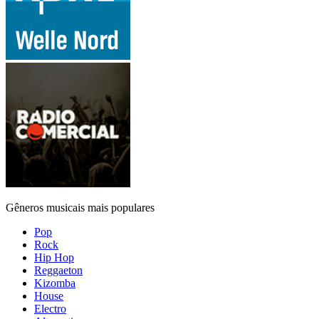
Gêneros musicais mais populares
Pop
Rock
Hip Hop
Reggaeton
Kizomba
House
Electro