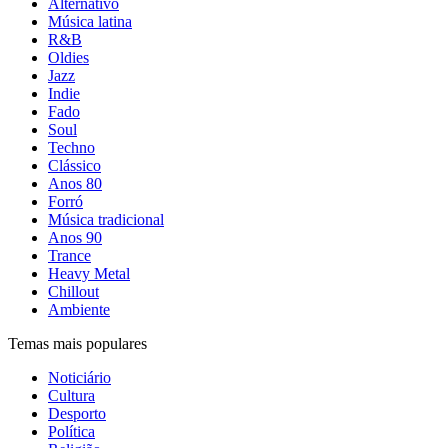
Alternativo
Música latina
R&B
Oldies
Jazz
Indie
Fado
Soul
Techno
Clássico
Anos 80
Forró
Música tradicional
Anos 90
Trance
Heavy Metal
Chillout
Ambiente
Temas mais populares
Noticiário
Cultura
Desporto
Política