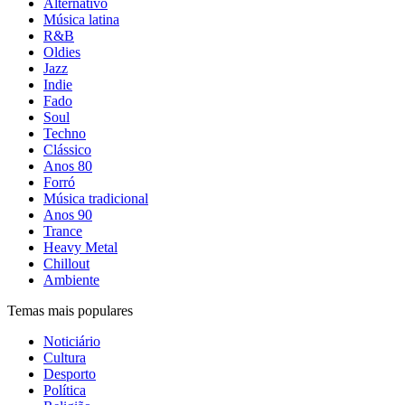
Alternativo
Música latina
R&B
Oldies
Jazz
Indie
Fado
Soul
Techno
Clássico
Anos 80
Forró
Música tradicional
Anos 90
Trance
Heavy Metal
Chillout
Ambiente
Temas mais populares
Noticiário
Cultura
Desporto
Política