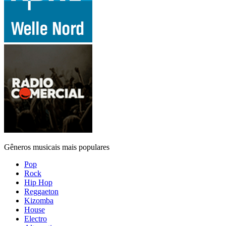
Gêneros musicais mais populares
Pop
Rock
Hip Hop
Reggaeton
Kizomba
House
Electro