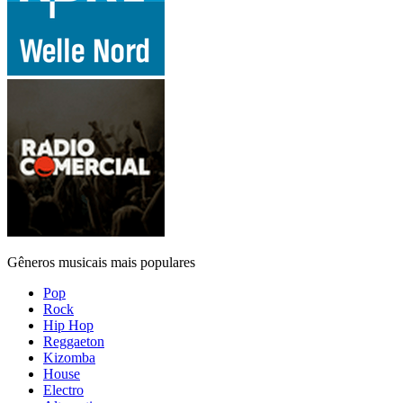
Gêneros musicais mais populares
Pop
Rock
Hip Hop
Reggaeton
Kizomba
House
Electro