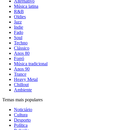
Alternativo
Música latina
R&B
Oldies
Jazz
Indie
Fado
Soul
Techno
Clássico
Anos 80
Forró
Música tradicional
Anos 90
Trance
Heavy Metal
Chillout
Ambiente
Temas mais populares
Noticiário
Cultura
Desporto
Política