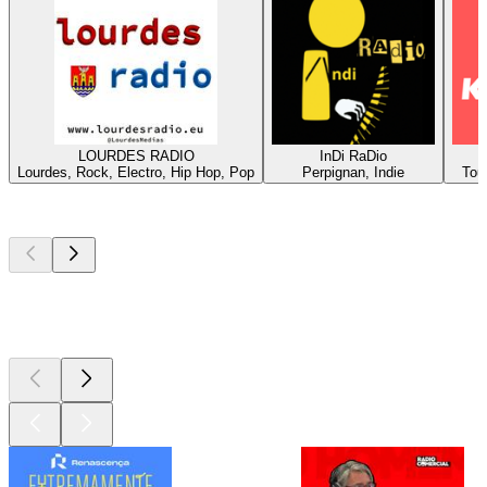
LOURDES RADIO
InDi RaDio
Lourdes, Rock, Electro, Hip Hop, Pop
Perpignan, Indie
Tou
Podcasts de
topo
Podcasts de
topo
Podcasts de
topo