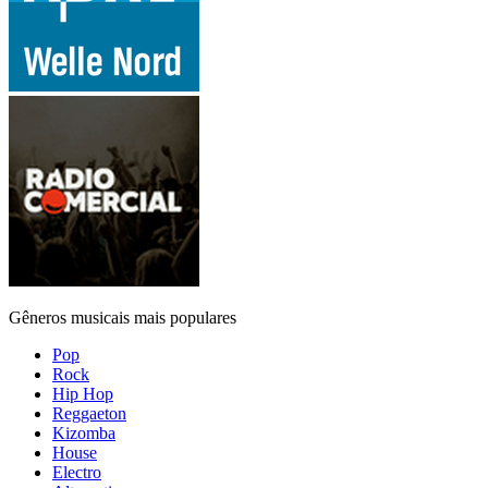
Gêneros musicais mais populares
Pop
Rock
Hip Hop
Reggaeton
Kizomba
House
Electro