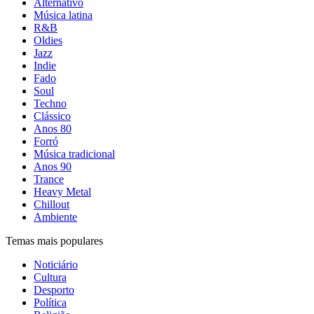
Alternativo
Música latina
R&B
Oldies
Jazz
Indie
Fado
Soul
Techno
Clássico
Anos 80
Forró
Música tradicional
Anos 90
Trance
Heavy Metal
Chillout
Ambiente
Temas mais populares
Noticiário
Cultura
Desporto
Política