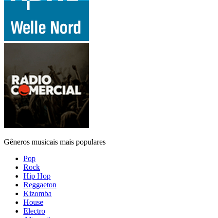
Gêneros musicais mais populares
Pop
Rock
Hip Hop
Reggaeton
Kizomba
House
Electro