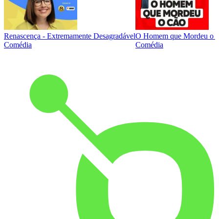
Renascença - Extremamente Desagradável
O Homem que Mordeu o 
Comédia
Comédia