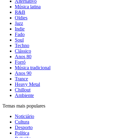
Alternativo
Música latina
R&B
Oldies
Jazz
Indie
Fado
Soul
Techno
Clássico
Anos 80
Forró
Música tradicional
Anos 90
Trance
Heavy Metal
Chillout
Ambiente
Temas mais populares
Noticiário
Cultura
Desporto
Política