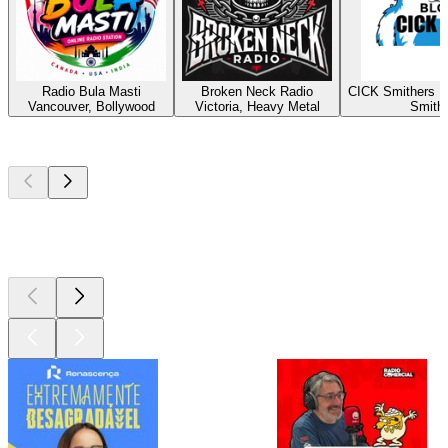
Radio Bula Masti
Broken Neck Radio
CICK Smithers R
Vancouver, Bollywood
Victoria, Heavy Metal
Smith
Podcasts de
topo
Podcasts de
topo
Podcasts de
topo