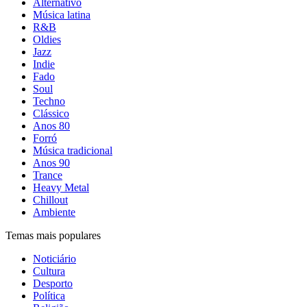
Alternativo
Música latina
R&B
Oldies
Jazz
Indie
Fado
Soul
Techno
Clássico
Anos 80
Forró
Música tradicional
Anos 90
Trance
Heavy Metal
Chillout
Ambiente
Temas mais populares
Noticiário
Cultura
Desporto
Política