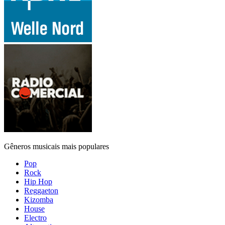
Gêneros musicais mais populares
Pop
Rock
Hip Hop
Reggaeton
Kizomba
House
Electro