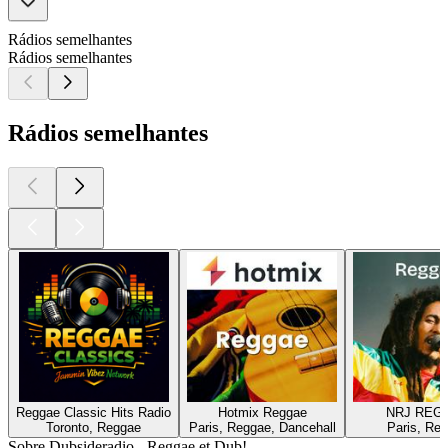
Rádios semelhantes
Rádios semelhantes
Rádios semelhantes
Reggae Classic Hits Radio
Hotmix Reggae
NRJ REG
Toronto, Reggae
Paris, Reggae, Dancehall
Paris, Re
Sobre Dubsideradio - Reggae et Dub!