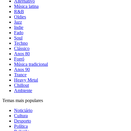
Alternativo
Música latina
R&B
Oldies
Jazz
Indie
Fado
Soul
Techno
Clássico
Anos 80
Forró
Música tradicional
Anos 90
Trance
Heavy Metal
Chillout
Ambiente
Temas mais populares
Noticiário
Cultura
Desporto
Política