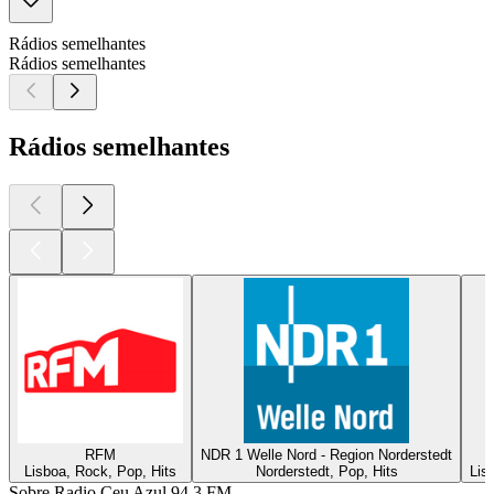
Rádios semelhantes
Rádios semelhantes
Rádios semelhantes
RFM
NDR 1 Welle Nord - Region Norderstedt
Lisboa, Rock, Pop, Hits
Norderstedt, Pop, Hits
Lis
Sobre Radio Ceu Azul 94.3 FM