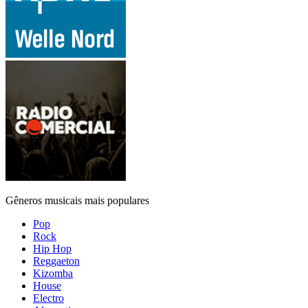
Gêneros musicais mais populares
Pop
Rock
Hip Hop
Reggaeton
Kizomba
House
Electro