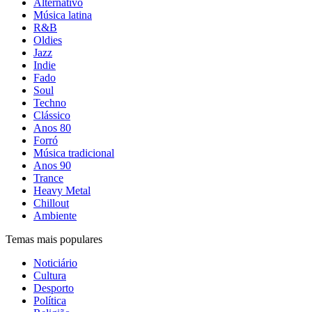
Alternativo
Música latina
R&B
Oldies
Jazz
Indie
Fado
Soul
Techno
Clássico
Anos 80
Forró
Música tradicional
Anos 90
Trance
Heavy Metal
Chillout
Ambiente
Temas mais populares
Noticiário
Cultura
Desporto
Política