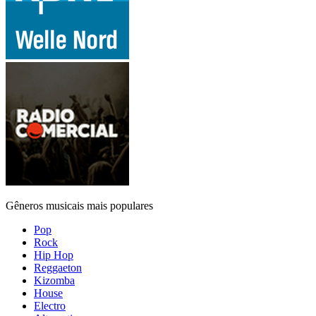
Gêneros musicais mais populares
Pop
Rock
Hip Hop
Reggaeton
Kizomba
House
Electro