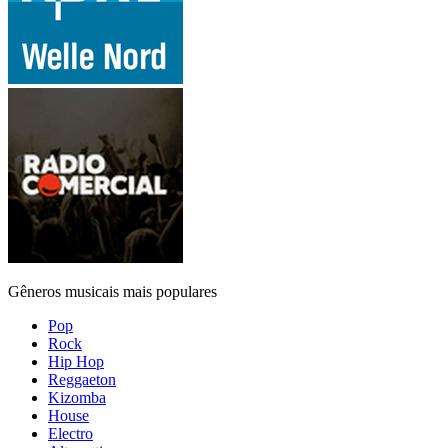
Gêneros musicais mais populares
Pop
Rock
Hip Hop
Reggaeton
Kizomba
House
Electro