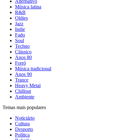
Alternativo
Música latina
R&B
Oldies
Jazz
Indie
Fado
Soul
Techno
Clássico
Anos 80
Forró
Música tradicional
Anos 90
Trance
Heavy Metal
Chillout
Ambiente
Temas mais populares
Noticiário
Cultura
Desporto
Política