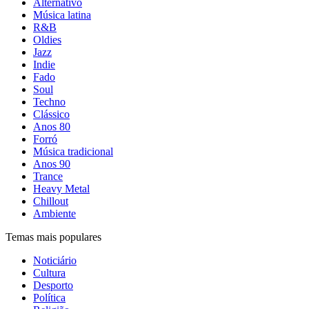
Alternativo
Música latina
R&B
Oldies
Jazz
Indie
Fado
Soul
Techno
Clássico
Anos 80
Forró
Música tradicional
Anos 90
Trance
Heavy Metal
Chillout
Ambiente
Temas mais populares
Noticiário
Cultura
Desporto
Política