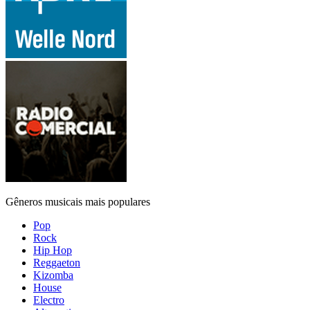
Gêneros musicais mais populares
Pop
Rock
Hip Hop
Reggaeton
Kizomba
House
Electro