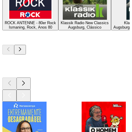
ROCK ANTENNE - 80er Rock
Klassik Radio New Classics
Klas
Ismaning, Rock, Anos 80
Augsburg, Clássico
Augsburg, 
Podcasts de
topo
Podcasts de
topo
Podcasts de
topo