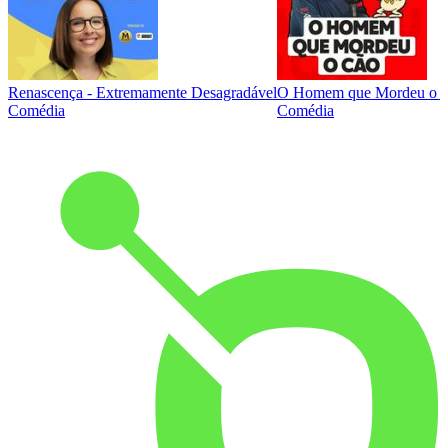
Renascença - Extremamente Desagradável
O Homem que Mordeu o 
Comédia
Comédia