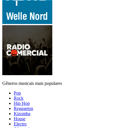
Gêneros musicais mais populares
Pop
Rock
Hip Hop
Reggaeton
Kizomba
House
Electro