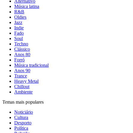
Alternativo
Música latina
R&B
Oldies
Jazz
Indie
Fado
Soul
Techno
Clássico
Anos 80
Forró
Música tradicional
Anos 90
Trance
Heavy Metal
Chillout
Ambiente
Temas mais populares
Noticiário
Cultura
Desporto
Política