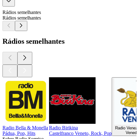
Rádios semelhantes
Rádios semelhantes
Rádios semelhantes
Radio Bella & Monella
Radio Birikina
Radio Venez
Venedig
Pádua, Pop, Hits
Castelfranco Veneto, Rock, Pop
Sobre Radio Sorrriso