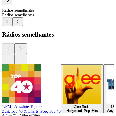
Rádios semelhantes
Rádios semelhantes
Rádios semelhantes
1.FM - Absolute Top 40
Glee Radio
181
Hollywood, Pop, Hits
Wayne
Zug, Top 40 & Charts, Pop, Top 40
Sobre The Vibe of Vegas