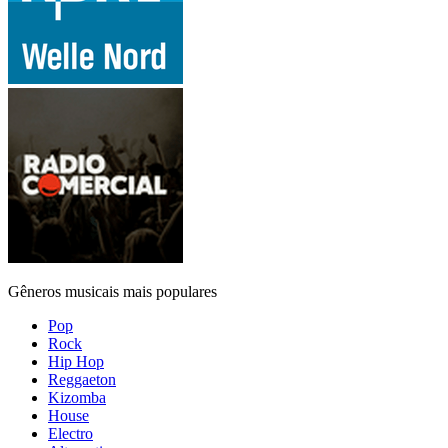
Gêneros musicais mais populares
Pop
Rock
Hip Hop
Reggaeton
Kizomba
House
Electro