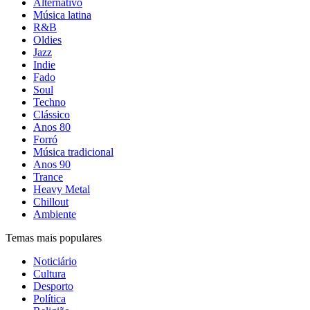
Alternativo
Música latina
R&B
Oldies
Jazz
Indie
Fado
Soul
Techno
Clássico
Anos 80
Forró
Música tradicional
Anos 90
Trance
Heavy Metal
Chillout
Ambiente
Temas mais populares
Noticiário
Cultura
Desporto
Política