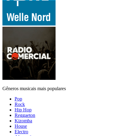
Gêneros musicais mais populares
Pop
Rock
Hip Hop
Reggaeton
Kizomba
House
Electro