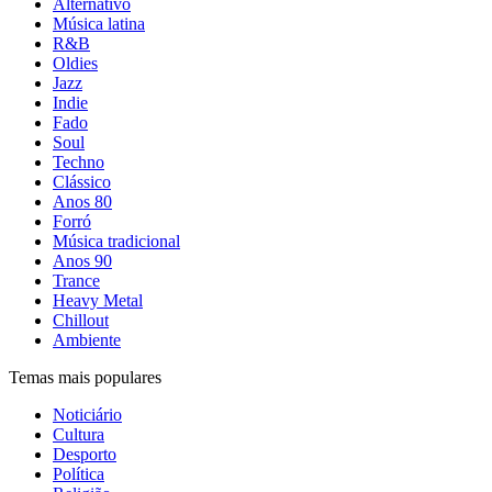
Alternativo
Música latina
R&B
Oldies
Jazz
Indie
Fado
Soul
Techno
Clássico
Anos 80
Forró
Música tradicional
Anos 90
Trance
Heavy Metal
Chillout
Ambiente
Temas mais populares
Noticiário
Cultura
Desporto
Política