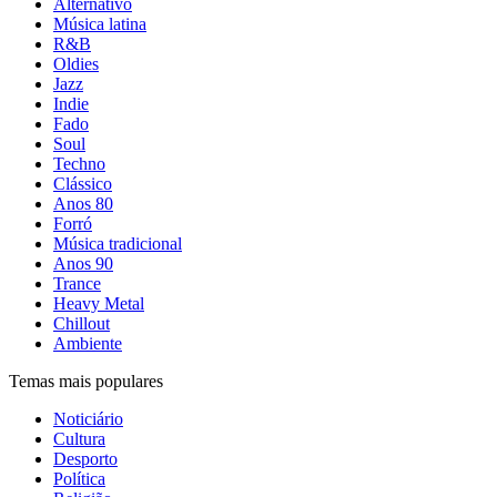
Alternativo
Música latina
R&B
Oldies
Jazz
Indie
Fado
Soul
Techno
Clássico
Anos 80
Forró
Música tradicional
Anos 90
Trance
Heavy Metal
Chillout
Ambiente
Temas mais populares
Noticiário
Cultura
Desporto
Política