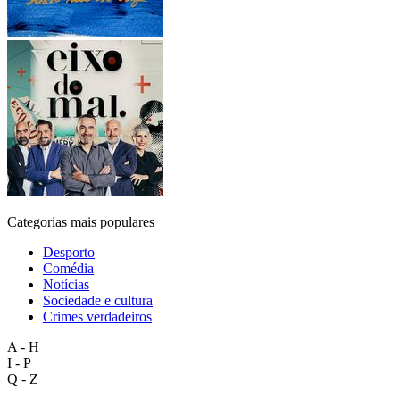
Categorias mais populares
Desporto
Comédia
Notícias
Sociedade e cultura
Crimes verdadeiros
A - H
I - P
Q - Z