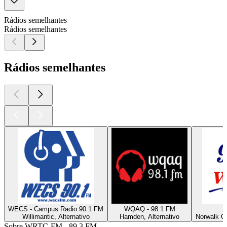
Rádios semelhantes
Rádios semelhantes
Rádios semelhantes
WECS - Campus Radio 90.1 FM
WQAQ - 98.1 FM
Willimantic, Alternativo
Hamden, Alternativo
Norwalk OH
Sobre WRTC-FM - 89.3 FM