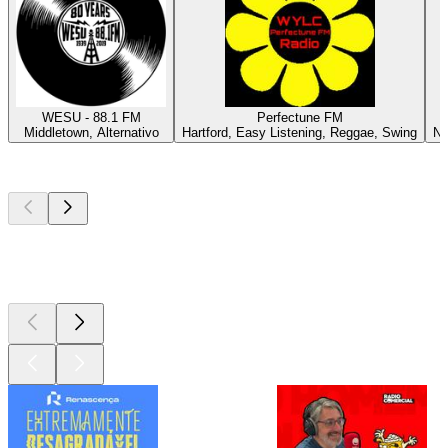
WESU - 88.1 FM
Perfectune FM
Middletown, Alternativo
Hartford, Easy Listening, Reggae, Swing
Ne
Podcasts de
topo
Podcasts de
topo
Podcasts de
topo