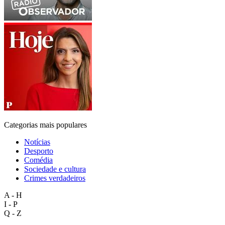
Categorias mais populares
Notícias
Desporto
Comédia
Sociedade e cultura
Crimes verdadeiros
A - H
I - P
Q - Z