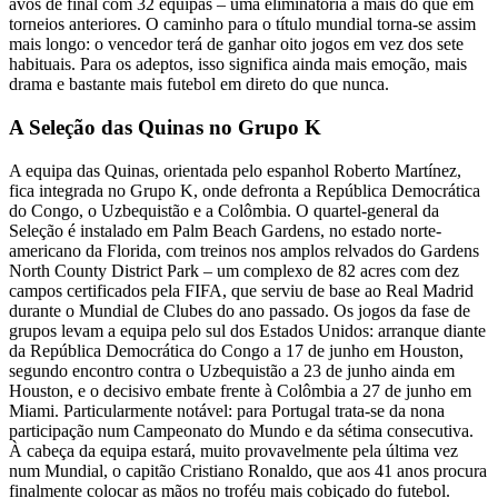
avos de final com 32 equipas – uma eliminatória a mais do que em
torneios anteriores. O caminho para o título mundial torna-se assim
mais longo: o vencedor terá de ganhar oito jogos em vez dos sete
habituais. Para os adeptos, isso significa ainda mais emoção, mais
drama e bastante mais futebol em direto do que nunca.
A Seleção das Quinas no Grupo K
A equipa das Quinas, orientada pelo espanhol Roberto Martínez,
fica integrada no Grupo K, onde defronta a República Democrática
do Congo, o Uzbequistão e a Colômbia. O quartel-general da
Seleção é instalado em Palm Beach Gardens, no estado norte-
americano da Florida, com treinos nos amplos relvados do Gardens
North County District Park – um complexo de 82 acres com dez
campos certificados pela FIFA, que serviu de base ao Real Madrid
durante o Mundial de Clubes do ano passado. Os jogos da fase de
grupos levam a equipa pelo sul dos Estados Unidos: arranque diante
da República Democrática do Congo a 17 de junho em Houston,
segundo encontro contra o Uzbequistão a 23 de junho ainda em
Houston, e o decisivo embate frente à Colômbia a 27 de junho em
Miami. Particularmente notável: para Portugal trata-se da nona
participação num Campeonato do Mundo e da sétima consecutiva.
À cabeça da equipa estará, muito provavelmente pela última vez
num Mundial, o capitão Cristiano Ronaldo, que aos 41 anos procura
finalmente colocar as mãos no troféu mais cobiçado do futebol.