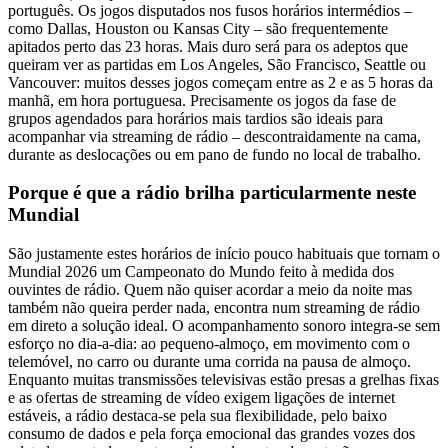
português. Os jogos disputados nos fusos horários intermédios –
como Dallas, Houston ou Kansas City – são frequentemente
apitados perto das 23 horas. Mais duro será para os adeptos que
queiram ver as partidas em Los Angeles, São Francisco, Seattle ou
Vancouver: muitos desses jogos começam entre as 2 e as 5 horas da
manhã, em hora portuguesa. Precisamente os jogos da fase de
grupos agendados para horários mais tardios são ideais para
acompanhar via streaming de rádio – descontraidamente na cama,
durante as deslocações ou em pano de fundo no local de trabalho.
Porque é que a rádio brilha particularmente neste
Mundial
São justamente estes horários de início pouco habituais que tornam o
Mundial 2026 um Campeonato do Mundo feito à medida dos
ouvintes de rádio. Quem não quiser acordar a meio da noite mas
também não queira perder nada, encontra num streaming de rádio
em direto a solução ideal. O acompanhamento sonoro integra-se sem
esforço no dia-a-dia: ao pequeno-almoço, em movimento com o
telemóvel, no carro ou durante uma corrida na pausa de almoço.
Enquanto muitas transmissões televisivas estão presas a grelhas fixas
e as ofertas de streaming de vídeo exigem ligações de internet
estáveis, a rádio destaca-se pela sua flexibilidade, pelo baixo
consumo de dados e pela força emocional das grandes vozes dos