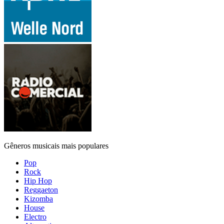
Gêneros musicais mais populares
Pop
Rock
Hip Hop
Reggaeton
Kizomba
House
Electro