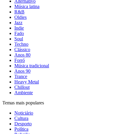
Alternativo
Música latina
R&B
Oldies
Jazz
Indie
Fado
Soul
Techno
Clássico
Anos 80
Forró
Música tradicional
Anos 90
Trance
Heavy Metal
Chillout
Ambiente
Temas mais populares
Noticiário
Cultura
Desporto
Política