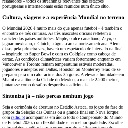
relatadores – todos os streamings relevantes das estações
portuguesas e internacionais estão reunidos num único sítio.
Cultura, viagens e a experiência Mundial no terreno
O Mundial 2026 é muito mais do que apenas futebol – é também o
encontro de três culturas. As três mascotes oficiais refletem o
carácter dos países anfitriões: Maple, o alce canadiano, Zayu, o
jaguar mexicano, e Clutch, a águia-careca norte-americana. Além
disso, pela primeira vez, haverá um espetáculo de intervalo na final
– inspirado no Super Bowl e com os Coldplay como cabeça de
cartaz. As condições climatéricas variam fortemente: enquanto em
Vancouver e Toronto reinam temperaturas estivais moderadas,
jogadores e adeptos em Dallas, Houston ou Monterrey terão de se
preparar para um calor acima dos 35 graus. A elevada humidade em
Miami e a altitude da Cidade do México, a mais de 2.200 metros,
juntam-se como desafios desportivos adicionais.
Sintoniza já – não percas nenhum jogo
Seja a cerimónia de abertura no Estádio Asteca, os jogos da fase de
grupos da Seleção das Quinas ou a grande final em Nova Iorque:
com
radio.pt
acompanhas em áudio todo o Campeonato do Mundo
de Futebol 2026, com flexibilidade e na melhor qualidade. Escolhe
entre relatos, multi-relatos e programas de análise em torno do