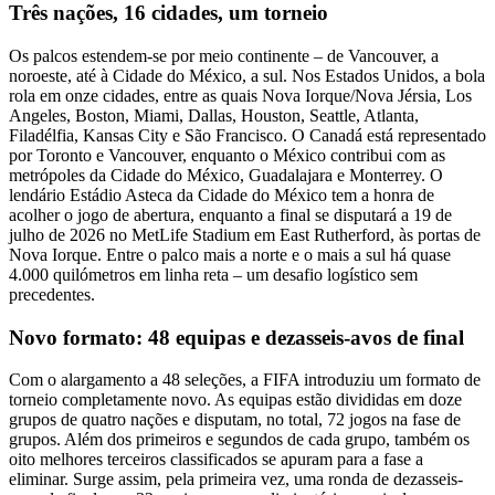
Três nações, 16 cidades, um torneio
Os palcos estendem-se por meio continente – de Vancouver, a
noroeste, até à Cidade do México, a sul. Nos Estados Unidos, a bola
rola em onze cidades, entre as quais Nova Iorque/Nova Jérsia, Los
Angeles, Boston, Miami, Dallas, Houston, Seattle, Atlanta,
Filadélfia, Kansas City e São Francisco. O Canadá está representado
por Toronto e Vancouver, enquanto o México contribui com as
metrópoles da Cidade do México, Guadalajara e Monterrey. O
lendário Estádio Asteca da Cidade do México tem a honra de
acolher o jogo de abertura, enquanto a final se disputará a 19 de
julho de 2026 no MetLife Stadium em East Rutherford, às portas de
Nova Iorque. Entre o palco mais a norte e o mais a sul há quase
4.000 quilómetros em linha reta – um desafio logístico sem
precedentes.
Novo formato: 48 equipas e dezasseis-avos de final
Com o alargamento a 48 seleções, a FIFA introduziu um formato de
torneio completamente novo. As equipas estão divididas em doze
grupos de quatro nações e disputam, no total, 72 jogos na fase de
grupos. Além dos primeiros e segundos de cada grupo, também os
oito melhores terceiros classificados se apuram para a fase a
eliminar. Surge assim, pela primeira vez, uma ronda de dezasseis-