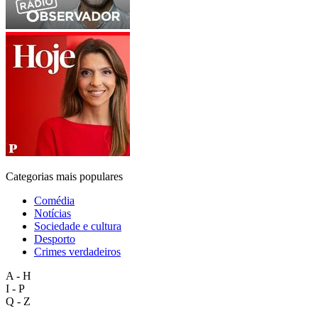
Categorias mais populares
Comédia
Notícias
Sociedade e cultura
Desporto
Crimes verdadeiros
A - H
I - P
Q - Z