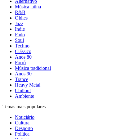
Alternativo
Música latina
R&B
Oldies
Jazz
Indie
Fado
Soul
Techno
Clássico
Anos 80
Forró
Música tradicional
Anos 90
Trance
Heavy Metal
Chillout
Ambiente
Temas mais populares
Noticiário
Cultura
Desporto
Política