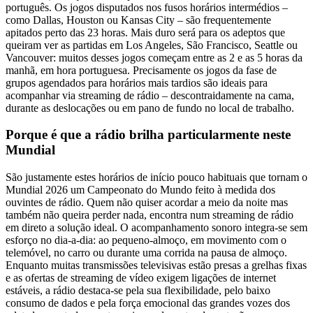
português. Os jogos disputados nos fusos horários intermédios –
como Dallas, Houston ou Kansas City – são frequentemente
apitados perto das 23 horas. Mais duro será para os adeptos que
queiram ver as partidas em Los Angeles, São Francisco, Seattle ou
Vancouver: muitos desses jogos começam entre as 2 e as 5 horas da
manhã, em hora portuguesa. Precisamente os jogos da fase de
grupos agendados para horários mais tardios são ideais para
acompanhar via streaming de rádio – descontraidamente na cama,
durante as deslocações ou em pano de fundo no local de trabalho.
Porque é que a rádio brilha particularmente neste
Mundial
São justamente estes horários de início pouco habituais que tornam o
Mundial 2026 um Campeonato do Mundo feito à medida dos
ouvintes de rádio. Quem não quiser acordar a meio da noite mas
também não queira perder nada, encontra num streaming de rádio
em direto a solução ideal. O acompanhamento sonoro integra-se sem
esforço no dia-a-dia: ao pequeno-almoço, em movimento com o
telemóvel, no carro ou durante uma corrida na pausa de almoço.
Enquanto muitas transmissões televisivas estão presas a grelhas fixas
e as ofertas de streaming de vídeo exigem ligações de internet
estáveis, a rádio destaca-se pela sua flexibilidade, pelo baixo
consumo de dados e pela força emocional das grandes vozes dos