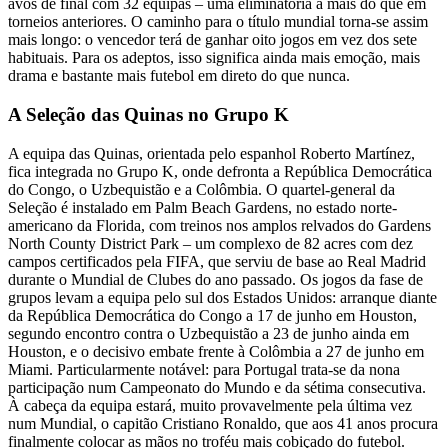
avos de final com 32 equipas – uma eliminatória a mais do que em
torneios anteriores. O caminho para o título mundial torna-se assim
mais longo: o vencedor terá de ganhar oito jogos em vez dos sete
habituais. Para os adeptos, isso significa ainda mais emoção, mais
drama e bastante mais futebol em direto do que nunca.
A Seleção das Quinas no Grupo K
A equipa das Quinas, orientada pelo espanhol Roberto Martínez,
fica integrada no Grupo K, onde defronta a República Democrática
do Congo, o Uzbequistão e a Colômbia. O quartel-general da
Seleção é instalado em Palm Beach Gardens, no estado norte-
americano da Florida, com treinos nos amplos relvados do Gardens
North County District Park – um complexo de 82 acres com dez
campos certificados pela FIFA, que serviu de base ao Real Madrid
durante o Mundial de Clubes do ano passado. Os jogos da fase de
grupos levam a equipa pelo sul dos Estados Unidos: arranque diante
da República Democrática do Congo a 17 de junho em Houston,
segundo encontro contra o Uzbequistão a 23 de junho ainda em
Houston, e o decisivo embate frente à Colômbia a 27 de junho em
Miami. Particularmente notável: para Portugal trata-se da nona
participação num Campeonato do Mundo e da sétima consecutiva.
À cabeça da equipa estará, muito provavelmente pela última vez
num Mundial, o capitão Cristiano Ronaldo, que aos 41 anos procura
finalmente colocar as mãos no troféu mais cobiçado do futebol.