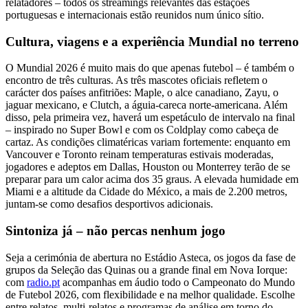
relatadores – todos os streamings relevantes das estações
portuguesas e internacionais estão reunidos num único sítio.
Cultura, viagens e a experiência Mundial no terreno
O Mundial 2026 é muito mais do que apenas futebol – é também o
encontro de três culturas. As três mascotes oficiais refletem o
carácter dos países anfitriões: Maple, o alce canadiano, Zayu, o
jaguar mexicano, e Clutch, a águia-careca norte-americana. Além
disso, pela primeira vez, haverá um espetáculo de intervalo na final
– inspirado no Super Bowl e com os Coldplay como cabeça de
cartaz. As condições climatéricas variam fortemente: enquanto em
Vancouver e Toronto reinam temperaturas estivais moderadas,
jogadores e adeptos em Dallas, Houston ou Monterrey terão de se
preparar para um calor acima dos 35 graus. A elevada humidade em
Miami e a altitude da Cidade do México, a mais de 2.200 metros,
juntam-se como desafios desportivos adicionais.
Sintoniza já – não percas nenhum jogo
Seja a cerimónia de abertura no Estádio Asteca, os jogos da fase de
grupos da Seleção das Quinas ou a grande final em Nova Iorque:
com
radio.pt
acompanhas em áudio todo o Campeonato do Mundo
de Futebol 2026, com flexibilidade e na melhor qualidade. Escolhe
entre relatos, multi-relatos e programas de análise em torno do