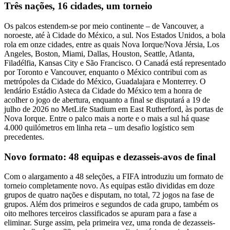
Três nações, 16 cidades, um torneio
Os palcos estendem-se por meio continente – de Vancouver, a
noroeste, até à Cidade do México, a sul. Nos Estados Unidos, a bola
rola em onze cidades, entre as quais Nova Iorque/Nova Jérsia, Los
Angeles, Boston, Miami, Dallas, Houston, Seattle, Atlanta,
Filadélfia, Kansas City e São Francisco. O Canadá está representado
por Toronto e Vancouver, enquanto o México contribui com as
metrópoles da Cidade do México, Guadalajara e Monterrey. O
lendário Estádio Asteca da Cidade do México tem a honra de
acolher o jogo de abertura, enquanto a final se disputará a 19 de
julho de 2026 no MetLife Stadium em East Rutherford, às portas de
Nova Iorque. Entre o palco mais a norte e o mais a sul há quase
4.000 quilómetros em linha reta – um desafio logístico sem
precedentes.
Novo formato: 48 equipas e dezasseis-avos de final
Com o alargamento a 48 seleções, a FIFA introduziu um formato de
torneio completamente novo. As equipas estão divididas em doze
grupos de quatro nações e disputam, no total, 72 jogos na fase de
grupos. Além dos primeiros e segundos de cada grupo, também os
oito melhores terceiros classificados se apuram para a fase a
eliminar. Surge assim, pela primeira vez, uma ronda de dezasseis-