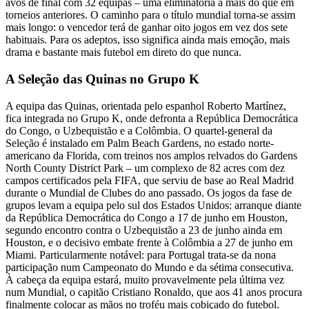
avos de final com 32 equipas – uma eliminatória a mais do que em
torneios anteriores. O caminho para o título mundial torna-se assim
mais longo: o vencedor terá de ganhar oito jogos em vez dos sete
habituais. Para os adeptos, isso significa ainda mais emoção, mais
drama e bastante mais futebol em direto do que nunca.
A Seleção das Quinas no Grupo K
A equipa das Quinas, orientada pelo espanhol Roberto Martínez,
fica integrada no Grupo K, onde defronta a República Democrática
do Congo, o Uzbequistão e a Colômbia. O quartel-general da
Seleção é instalado em Palm Beach Gardens, no estado norte-
americano da Florida, com treinos nos amplos relvados do Gardens
North County District Park – um complexo de 82 acres com dez
campos certificados pela FIFA, que serviu de base ao Real Madrid
durante o Mundial de Clubes do ano passado. Os jogos da fase de
grupos levam a equipa pelo sul dos Estados Unidos: arranque diante
da República Democrática do Congo a 17 de junho em Houston,
segundo encontro contra o Uzbequistão a 23 de junho ainda em
Houston, e o decisivo embate frente à Colômbia a 27 de junho em
Miami. Particularmente notável: para Portugal trata-se da nona
participação num Campeonato do Mundo e da sétima consecutiva.
À cabeça da equipa estará, muito provavelmente pela última vez
num Mundial, o capitão Cristiano Ronaldo, que aos 41 anos procura
finalmente colocar as mãos no troféu mais cobiçado do futebol.