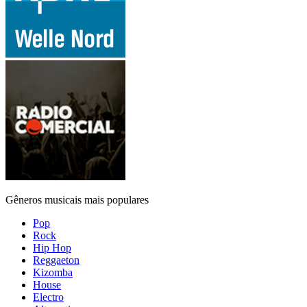
Gêneros musicais mais populares
Pop
Rock
Hip Hop
Reggaeton
Kizomba
House
Electro