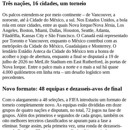
Três nações, 16 cidades, um torneio
Os palcos estendem-se por meio continente – de Vancouver, a
noroeste, até à Cidade do México, a sul. Nos Estados Unidos, a bola
rola em onze cidades, entre as quais Nova Iorque/Nova Jérsia, Los
Angeles, Boston, Miami, Dallas, Houston, Seattle, Atlanta,
Filadélfia, Kansas City e São Francisco. O Canadá está representado
por Toronto e Vancouver, enquanto o México contribui com as
metrópoles da Cidade do México, Guadalajara e Monterrey. O
lendário Estádio Asteca da Cidade do México tem a honra de
acolher o jogo de abertura, enquanto a final se disputará a 19 de
julho de 2026 no MetLife Stadium em East Rutherford, às portas de
Nova Iorque. Entre o palco mais a norte e o mais a sul há quase
4.000 quilómetros em linha reta – um desafio logístico sem
precedentes.
Novo formato: 48 equipas e dezasseis-avos de final
Com o alargamento a 48 seleções, a FIFA introduziu um formato de
torneio completamente novo. As equipas estão divididas em doze
grupos de quatro nações e disputam, no total, 72 jogos na fase de
grupos. Além dos primeiros e segundos de cada grupo, também os
oito melhores terceiros classificados se apuram para a fase a
eliminar. Surge assim, pela primeira vez, uma ronda de dezasseis-