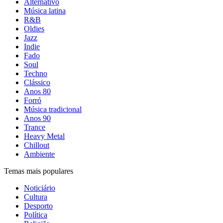
Alternativo
Música latina
R&B
Oldies
Jazz
Indie
Fado
Soul
Techno
Clássico
Anos 80
Forró
Música tradicional
Anos 90
Trance
Heavy Metal
Chillout
Ambiente
Temas mais populares
Noticiário
Cultura
Desporto
Política