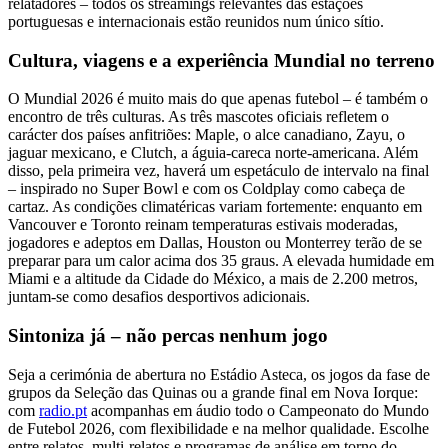
relatadores – todos os streamings relevantes das estações
portuguesas e internacionais estão reunidos num único sítio.
Cultura, viagens e a experiência Mundial no terreno
O Mundial 2026 é muito mais do que apenas futebol – é também o
encontro de três culturas. As três mascotes oficiais refletem o
carácter dos países anfitriões: Maple, o alce canadiano, Zayu, o
jaguar mexicano, e Clutch, a águia-careca norte-americana. Além
disso, pela primeira vez, haverá um espetáculo de intervalo na final
– inspirado no Super Bowl e com os Coldplay como cabeça de
cartaz. As condições climatéricas variam fortemente: enquanto em
Vancouver e Toronto reinam temperaturas estivais moderadas,
jogadores e adeptos em Dallas, Houston ou Monterrey terão de se
preparar para um calor acima dos 35 graus. A elevada humidade em
Miami e a altitude da Cidade do México, a mais de 2.200 metros,
juntam-se como desafios desportivos adicionais.
Sintoniza já – não percas nenhum jogo
Seja a cerimónia de abertura no Estádio Asteca, os jogos da fase de
grupos da Seleção das Quinas ou a grande final em Nova Iorque:
com
radio.pt
acompanhas em áudio todo o Campeonato do Mundo
de Futebol 2026, com flexibilidade e na melhor qualidade. Escolhe
entre relatos, multi-relatos e programas de análise em torno do