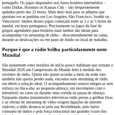
português. Os jogos disputados nos fusos horários intermédios –
como Dallas, Houston ou Kansas City – são frequentemente
apitados perto das 23 horas. Mais duro será para os adeptos que
queiram ver as partidas em Los Angeles, São Francisco, Seattle ou
Vancouver: muitos desses jogos começam entre as 2 e as 5 horas da
manhã, em hora portuguesa. Precisamente os jogos da fase de
grupos agendados para horários mais tardios são ideais para
acompanhar via streaming de rádio – descontraidamente na cama,
durante as deslocações ou em pano de fundo no local de trabalho.
Porque é que a rádio brilha particularmente neste
Mundial
São justamente estes horários de início pouco habituais que tornam o
Mundial 2026 um Campeonato do Mundo feito à medida dos
ouvintes de rádio. Quem não quiser acordar a meio da noite mas
também não queira perder nada, encontra num streaming de rádio
em direto a solução ideal. O acompanhamento sonoro integra-se sem
esforço no dia-a-dia: ao pequeno-almoço, em movimento com o
telemóvel, no carro ou durante uma corrida na pausa de almoço.
Enquanto muitas transmissões televisivas estão presas a grelhas fixas
e as ofertas de streaming de vídeo exigem ligações de internet
estáveis, a rádio destaca-se pela sua flexibilidade, pelo baixo
consumo de dados e pela força emocional das grandes vozes dos