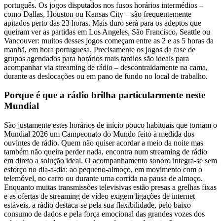
português. Os jogos disputados nos fusos horários intermédios –
como Dallas, Houston ou Kansas City – são frequentemente
apitados perto das 23 horas. Mais duro será para os adeptos que
queiram ver as partidas em Los Angeles, São Francisco, Seattle ou
Vancouver: muitos desses jogos começam entre as 2 e as 5 horas da
manhã, em hora portuguesa. Precisamente os jogos da fase de
grupos agendados para horários mais tardios são ideais para
acompanhar via streaming de rádio – descontraidamente na cama,
durante as deslocações ou em pano de fundo no local de trabalho.
Porque é que a rádio brilha particularmente neste
Mundial
São justamente estes horários de início pouco habituais que tornam o
Mundial 2026 um Campeonato do Mundo feito à medida dos
ouvintes de rádio. Quem não quiser acordar a meio da noite mas
também não queira perder nada, encontra num streaming de rádio
em direto a solução ideal. O acompanhamento sonoro integra-se sem
esforço no dia-a-dia: ao pequeno-almoço, em movimento com o
telemóvel, no carro ou durante uma corrida na pausa de almoço.
Enquanto muitas transmissões televisivas estão presas a grelhas fixas
e as ofertas de streaming de vídeo exigem ligações de internet
estáveis, a rádio destaca-se pela sua flexibilidade, pelo baixo
consumo de dados e pela força emocional das grandes vozes dos