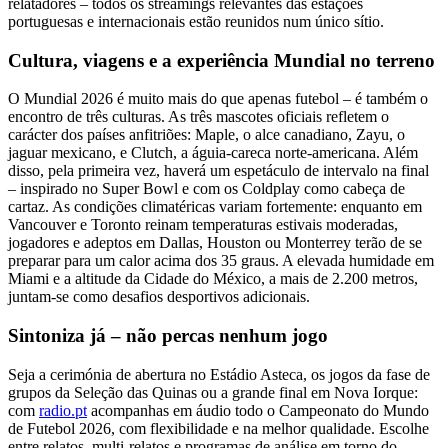
relatadores – todos os streamings relevantes das estações
portuguesas e internacionais estão reunidos num único sítio.
Cultura, viagens e a experiência Mundial no terreno
O Mundial 2026 é muito mais do que apenas futebol – é também o
encontro de três culturas. As três mascotes oficiais refletem o
carácter dos países anfitriões: Maple, o alce canadiano, Zayu, o
jaguar mexicano, e Clutch, a águia-careca norte-americana. Além
disso, pela primeira vez, haverá um espetáculo de intervalo na final
– inspirado no Super Bowl e com os Coldplay como cabeça de
cartaz. As condições climatéricas variam fortemente: enquanto em
Vancouver e Toronto reinam temperaturas estivais moderadas,
jogadores e adeptos em Dallas, Houston ou Monterrey terão de se
preparar para um calor acima dos 35 graus. A elevada humidade em
Miami e a altitude da Cidade do México, a mais de 2.200 metros,
juntam-se como desafios desportivos adicionais.
Sintoniza já – não percas nenhum jogo
Seja a cerimónia de abertura no Estádio Asteca, os jogos da fase de
grupos da Seleção das Quinas ou a grande final em Nova Iorque:
com
radio.pt
acompanhas em áudio todo o Campeonato do Mundo
de Futebol 2026, com flexibilidade e na melhor qualidade. Escolhe
entre relatos, multi-relatos e programas de análise em torno do