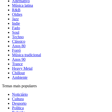
Alternativo
Música latina
R&B
Oldies
Jazz
Indie
Fado
Soul
Techno
Clássico
Anos 80
Forró
Música tradicional
Anos 90
Trance
Heavy Metal
Chillout
Ambiente
Temas mais populares
Noticiário
Cultura
Desporto
Política