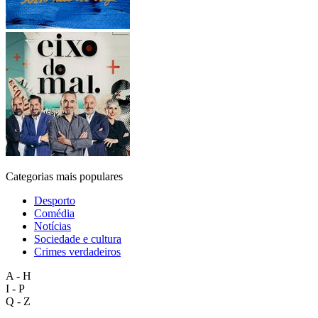
Categorias mais populares
Desporto
Comédia
Notícias
Sociedade e cultura
Crimes verdadeiros
A - H
I - P
Q - Z