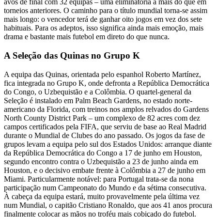
avos de final com 32 equipas – uma eliminatória a mais do que em
torneios anteriores. O caminho para o título mundial torna-se assim
mais longo: o vencedor terá de ganhar oito jogos em vez dos sete
habituais. Para os adeptos, isso significa ainda mais emoção, mais
drama e bastante mais futebol em direto do que nunca.
A Seleção das Quinas no Grupo K
A equipa das Quinas, orientada pelo espanhol Roberto Martínez,
fica integrada no Grupo K, onde defronta a República Democrática
do Congo, o Uzbequistão e a Colômbia. O quartel-general da
Seleção é instalado em Palm Beach Gardens, no estado norte-
americano da Florida, com treinos nos amplos relvados do Gardens
North County District Park – um complexo de 82 acres com dez
campos certificados pela FIFA, que serviu de base ao Real Madrid
durante o Mundial de Clubes do ano passado. Os jogos da fase de
grupos levam a equipa pelo sul dos Estados Unidos: arranque diante
da República Democrática do Congo a 17 de junho em Houston,
segundo encontro contra o Uzbequistão a 23 de junho ainda em
Houston, e o decisivo embate frente à Colômbia a 27 de junho em
Miami. Particularmente notável: para Portugal trata-se da nona
participação num Campeonato do Mundo e da sétima consecutiva.
À cabeça da equipa estará, muito provavelmente pela última vez
num Mundial, o capitão Cristiano Ronaldo, que aos 41 anos procura
finalmente colocar as mãos no troféu mais cobiçado do futebol.