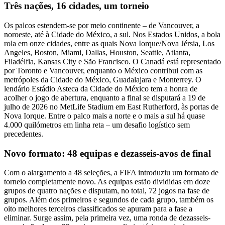
Três nações, 16 cidades, um torneio
Os palcos estendem-se por meio continente – de Vancouver, a
noroeste, até à Cidade do México, a sul. Nos Estados Unidos, a bola
rola em onze cidades, entre as quais Nova Iorque/Nova Jérsia, Los
Angeles, Boston, Miami, Dallas, Houston, Seattle, Atlanta,
Filadélfia, Kansas City e São Francisco. O Canadá está representado
por Toronto e Vancouver, enquanto o México contribui com as
metrópoles da Cidade do México, Guadalajara e Monterrey. O
lendário Estádio Asteca da Cidade do México tem a honra de
acolher o jogo de abertura, enquanto a final se disputará a 19 de
julho de 2026 no MetLife Stadium em East Rutherford, às portas de
Nova Iorque. Entre o palco mais a norte e o mais a sul há quase
4.000 quilómetros em linha reta – um desafio logístico sem
precedentes.
Novo formato: 48 equipas e dezasseis-avos de final
Com o alargamento a 48 seleções, a FIFA introduziu um formato de
torneio completamente novo. As equipas estão divididas em doze
grupos de quatro nações e disputam, no total, 72 jogos na fase de
grupos. Além dos primeiros e segundos de cada grupo, também os
oito melhores terceiros classificados se apuram para a fase a
eliminar. Surge assim, pela primeira vez, uma ronda de dezasseis-