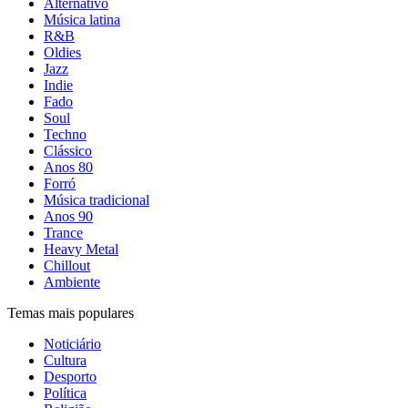
Alternativo
Música latina
R&B
Oldies
Jazz
Indie
Fado
Soul
Techno
Clássico
Anos 80
Forró
Música tradicional
Anos 90
Trance
Heavy Metal
Chillout
Ambiente
Temas mais populares
Noticiário
Cultura
Desporto
Política