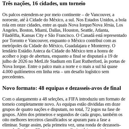
Três nações, 16 cidades, um torneio
Os palcos estendem-se por meio continente – de Vancouver, a
noroeste, até à Cidade do México, a sul. Nos Estados Unidos, a bola
rola em onze cidades, entre as quais Nova Iorque/Nova Jérsia, Los
Angeles, Boston, Miami, Dallas, Houston, Seattle, Atlanta,
Filadélfia, Kansas City e São Francisco. O Canadá está representado
por Toronto e Vancouver, enquanto o México contribui com as
metrópoles da Cidade do México, Guadalajara e Monterrey. O
lendário Estádio Asteca da Cidade do México tem a honra de
acolher o jogo de abertura, enquanto a final se disputará a 19 de
julho de 2026 no MetLife Stadium em East Rutherford, às portas de
Nova Iorque. Entre o palco mais a norte e o mais a sul há quase
4.000 quilómetros em linha reta – um desafio logístico sem
precedentes.
Novo formato: 48 equipas e dezasseis-avos de final
Com o alargamento a 48 seleções, a FIFA introduziu um formato de
torneio completamente novo. As equipas estão divididas em doze
grupos de quatro nações e disputam, no total, 72 jogos na fase de
grupos. Além dos primeiros e segundos de cada grupo, também os
oito melhores terceiros classificados se apuram para a fase a
eliminar. Surge assim, pela primeira vez, uma ronda de dezasseis-