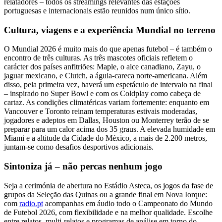
relatadores – todos os streamings relevantes das estações
portuguesas e internacionais estão reunidos num único sítio.
Cultura, viagens e a experiência Mundial no terreno
O Mundial 2026 é muito mais do que apenas futebol – é também o
encontro de três culturas. As três mascotes oficiais refletem o
carácter dos países anfitriões: Maple, o alce canadiano, Zayu, o
jaguar mexicano, e Clutch, a águia-careca norte-americana. Além
disso, pela primeira vez, haverá um espetáculo de intervalo na final
– inspirado no Super Bowl e com os Coldplay como cabeça de
cartaz. As condições climatéricas variam fortemente: enquanto em
Vancouver e Toronto reinam temperaturas estivais moderadas,
jogadores e adeptos em Dallas, Houston ou Monterrey terão de se
preparar para um calor acima dos 35 graus. A elevada humidade em
Miami e a altitude da Cidade do México, a mais de 2.200 metros,
juntam-se como desafios desportivos adicionais.
Sintoniza já – não percas nenhum jogo
Seja a cerimónia de abertura no Estádio Asteca, os jogos da fase de
grupos da Seleção das Quinas ou a grande final em Nova Iorque:
com
radio.pt
acompanhas em áudio todo o Campeonato do Mundo
de Futebol 2026, com flexibilidade e na melhor qualidade. Escolhe
entre relatos, multi-relatos e programas de análise em torno do