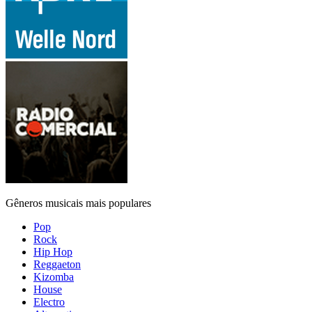
Gêneros musicais mais populares
Pop
Rock
Hip Hop
Reggaeton
Kizomba
House
Electro