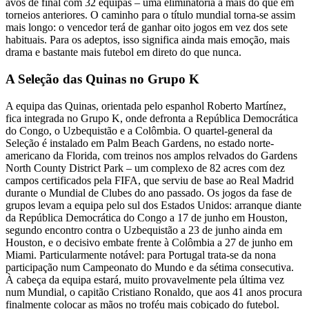
avos de final com 32 equipas – uma eliminatória a mais do que em
torneios anteriores. O caminho para o título mundial torna-se assim
mais longo: o vencedor terá de ganhar oito jogos em vez dos sete
habituais. Para os adeptos, isso significa ainda mais emoção, mais
drama e bastante mais futebol em direto do que nunca.
A Seleção das Quinas no Grupo K
A equipa das Quinas, orientada pelo espanhol Roberto Martínez,
fica integrada no Grupo K, onde defronta a República Democrática
do Congo, o Uzbequistão e a Colômbia. O quartel-general da
Seleção é instalado em Palm Beach Gardens, no estado norte-
americano da Florida, com treinos nos amplos relvados do Gardens
North County District Park – um complexo de 82 acres com dez
campos certificados pela FIFA, que serviu de base ao Real Madrid
durante o Mundial de Clubes do ano passado. Os jogos da fase de
grupos levam a equipa pelo sul dos Estados Unidos: arranque diante
da República Democrática do Congo a 17 de junho em Houston,
segundo encontro contra o Uzbequistão a 23 de junho ainda em
Houston, e o decisivo embate frente à Colômbia a 27 de junho em
Miami. Particularmente notável: para Portugal trata-se da nona
participação num Campeonato do Mundo e da sétima consecutiva.
À cabeça da equipa estará, muito provavelmente pela última vez
num Mundial, o capitão Cristiano Ronaldo, que aos 41 anos procura
finalmente colocar as mãos no troféu mais cobiçado do futebol.