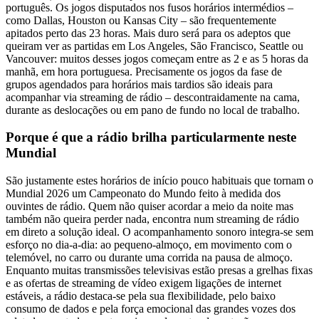
português. Os jogos disputados nos fusos horários intermédios –
como Dallas, Houston ou Kansas City – são frequentemente
apitados perto das 23 horas. Mais duro será para os adeptos que
queiram ver as partidas em Los Angeles, São Francisco, Seattle ou
Vancouver: muitos desses jogos começam entre as 2 e as 5 horas da
manhã, em hora portuguesa. Precisamente os jogos da fase de
grupos agendados para horários mais tardios são ideais para
acompanhar via streaming de rádio – descontraidamente na cama,
durante as deslocações ou em pano de fundo no local de trabalho.
Porque é que a rádio brilha particularmente neste
Mundial
São justamente estes horários de início pouco habituais que tornam o
Mundial 2026 um Campeonato do Mundo feito à medida dos
ouvintes de rádio. Quem não quiser acordar a meio da noite mas
também não queira perder nada, encontra num streaming de rádio
em direto a solução ideal. O acompanhamento sonoro integra-se sem
esforço no dia-a-dia: ao pequeno-almoço, em movimento com o
telemóvel, no carro ou durante uma corrida na pausa de almoço.
Enquanto muitas transmissões televisivas estão presas a grelhas fixas
e as ofertas de streaming de vídeo exigem ligações de internet
estáveis, a rádio destaca-se pela sua flexibilidade, pelo baixo
consumo de dados e pela força emocional das grandes vozes dos