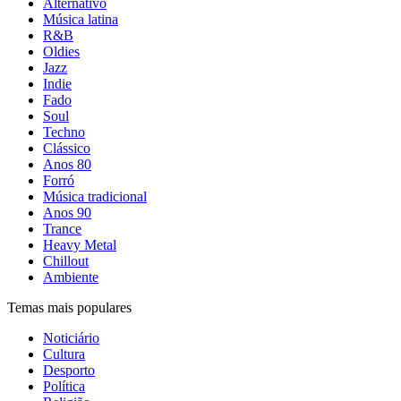
Alternativo
Música latina
R&B
Oldies
Jazz
Indie
Fado
Soul
Techno
Clássico
Anos 80
Forró
Música tradicional
Anos 90
Trance
Heavy Metal
Chillout
Ambiente
Temas mais populares
Noticiário
Cultura
Desporto
Política