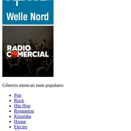
Gêneros musicais mais populares
Pop
Rock
Hip Hop
Reggaeton
Kizomba
House
Electro