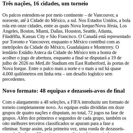
Três nações, 16 cidades, um torneio
Os palcos estendem-se por meio continente – de Vancouver, a
noroeste, até à Cidade do México, a sul. Nos Estados Unidos, a bola
rola em onze cidades, entre as quais Nova Iorque/Nova Jérsia, Los
Angeles, Boston, Miami, Dallas, Houston, Seattle, Atlanta,
Filadélfia, Kansas City e São Francisco. O Canadá está representado
por Toronto e Vancouver, enquanto o México contribui com as
metrópoles da Cidade do México, Guadalajara e Monterrey. O
lendário Estádio Asteca da Cidade do México tem a honra de
acolher o jogo de abertura, enquanto a final se disputará a 19 de
julho de 2026 no MetLife Stadium em East Rutherford, às portas de
Nova Iorque. Entre o palco mais a norte e o mais a sul há quase
4.000 quilómetros em linha reta – um desafio logístico sem
precedentes.
Novo formato: 48 equipas e dezasseis-avos de final
Com o alargamento a 48 seleções, a FIFA introduziu um formato de
torneio completamente novo. As equipas estão divididas em doze
grupos de quatro nações e disputam, no total, 72 jogos na fase de
grupos. Além dos primeiros e segundos de cada grupo, também os
oito melhores terceiros classificados se apuram para a fase a
eliminar. Surge assim, pela primeira vez, uma ronda de dezasseis-