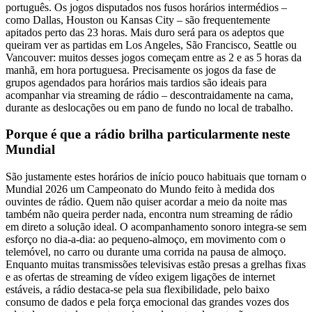
português. Os jogos disputados nos fusos horários intermédios –
como Dallas, Houston ou Kansas City – são frequentemente
apitados perto das 23 horas. Mais duro será para os adeptos que
queiram ver as partidas em Los Angeles, São Francisco, Seattle ou
Vancouver: muitos desses jogos começam entre as 2 e as 5 horas da
manhã, em hora portuguesa. Precisamente os jogos da fase de
grupos agendados para horários mais tardios são ideais para
acompanhar via streaming de rádio – descontraidamente na cama,
durante as deslocações ou em pano de fundo no local de trabalho.
Porque é que a rádio brilha particularmente neste
Mundial
São justamente estes horários de início pouco habituais que tornam o
Mundial 2026 um Campeonato do Mundo feito à medida dos
ouvintes de rádio. Quem não quiser acordar a meio da noite mas
também não queira perder nada, encontra num streaming de rádio
em direto a solução ideal. O acompanhamento sonoro integra-se sem
esforço no dia-a-dia: ao pequeno-almoço, em movimento com o
telemóvel, no carro ou durante uma corrida na pausa de almoço.
Enquanto muitas transmissões televisivas estão presas a grelhas fixas
e as ofertas de streaming de vídeo exigem ligações de internet
estáveis, a rádio destaca-se pela sua flexibilidade, pelo baixo
consumo de dados e pela força emocional das grandes vozes dos