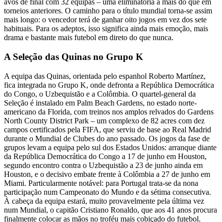
avos de final com 32 equipas – uma eliminatória a mais do que em
torneios anteriores. O caminho para o título mundial torna-se assim
mais longo: o vencedor terá de ganhar oito jogos em vez dos sete
habituais. Para os adeptos, isso significa ainda mais emoção, mais
drama e bastante mais futebol em direto do que nunca.
A Seleção das Quinas no Grupo K
A equipa das Quinas, orientada pelo espanhol Roberto Martínez,
fica integrada no Grupo K, onde defronta a República Democrática
do Congo, o Uzbequistão e a Colômbia. O quartel-general da
Seleção é instalado em Palm Beach Gardens, no estado norte-
americano da Florida, com treinos nos amplos relvados do Gardens
North County District Park – um complexo de 82 acres com dez
campos certificados pela FIFA, que serviu de base ao Real Madrid
durante o Mundial de Clubes do ano passado. Os jogos da fase de
grupos levam a equipa pelo sul dos Estados Unidos: arranque diante
da República Democrática do Congo a 17 de junho em Houston,
segundo encontro contra o Uzbequistão a 23 de junho ainda em
Houston, e o decisivo embate frente à Colômbia a 27 de junho em
Miami. Particularmente notável: para Portugal trata-se da nona
participação num Campeonato do Mundo e da sétima consecutiva.
À cabeça da equipa estará, muito provavelmente pela última vez
num Mundial, o capitão Cristiano Ronaldo, que aos 41 anos procura
finalmente colocar as mãos no troféu mais cobiçado do futebol.