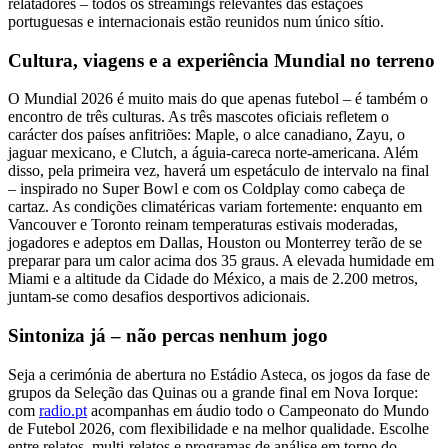
relatadores – todos os streamings relevantes das estações
portuguesas e internacionais estão reunidos num único sítio.
Cultura, viagens e a experiência Mundial no terreno
O Mundial 2026 é muito mais do que apenas futebol – é também o
encontro de três culturas. As três mascotes oficiais refletem o
carácter dos países anfitriões: Maple, o alce canadiano, Zayu, o
jaguar mexicano, e Clutch, a águia-careca norte-americana. Além
disso, pela primeira vez, haverá um espetáculo de intervalo na final
– inspirado no Super Bowl e com os Coldplay como cabeça de
cartaz. As condições climatéricas variam fortemente: enquanto em
Vancouver e Toronto reinam temperaturas estivais moderadas,
jogadores e adeptos em Dallas, Houston ou Monterrey terão de se
preparar para um calor acima dos 35 graus. A elevada humidade em
Miami e a altitude da Cidade do México, a mais de 2.200 metros,
juntam-se como desafios desportivos adicionais.
Sintoniza já – não percas nenhum jogo
Seja a cerimónia de abertura no Estádio Asteca, os jogos da fase de
grupos da Seleção das Quinas ou a grande final em Nova Iorque:
com
radio.pt
acompanhas em áudio todo o Campeonato do Mundo
de Futebol 2026, com flexibilidade e na melhor qualidade. Escolhe
entre relatos, multi-relatos e programas de análise em torno do