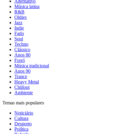
Alternativo
Música latina
R&B
Oldies
Jazz
Indie
Fado
Soul
Techno
Clássico
Anos 80
Forró
Música tradicional
Anos 90
Trance
Heavy Metal
Chillout
Ambiente
Temas mais populares
Noticiário
Cultura
Desporto
Política