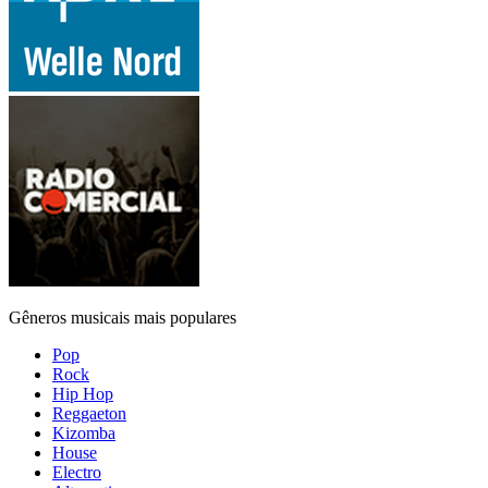
Gêneros musicais mais populares
Pop
Rock
Hip Hop
Reggaeton
Kizomba
House
Electro