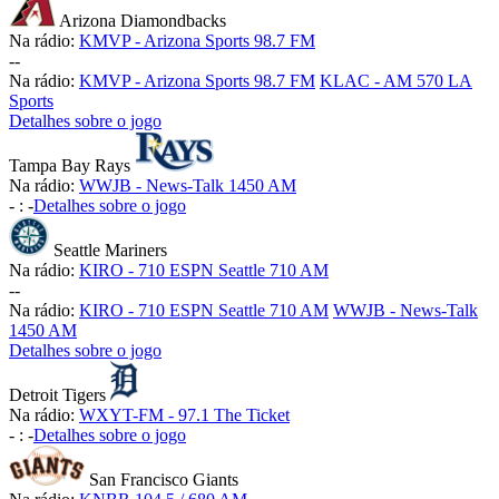
Arizona Diamondbacks
Na rádio:
KMVP - Arizona Sports 98.7 FM
-
-
Na rádio:
KMVP - Arizona Sports 98.7 FM
KLAC - AM 570 LA
Sports
Detalhes sobre o jogo
Tampa Bay Rays
Na rádio:
WWJB - News-Talk 1450 AM
-
:
-
Detalhes sobre o jogo
Seattle Mariners
Na rádio:
KIRO - 710 ESPN Seattle 710 AM
-
-
Na rádio:
KIRO - 710 ESPN Seattle 710 AM
WWJB - News-Talk
1450 AM
Detalhes sobre o jogo
Detroit Tigers
Na rádio:
WXYT-FM - 97.1 The Ticket
-
:
-
Detalhes sobre o jogo
San Francisco Giants