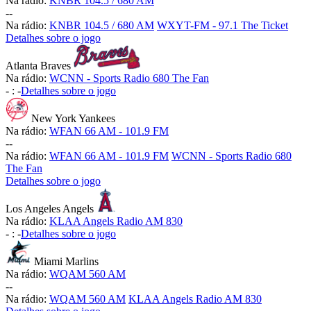
Na rádio:
KNBR 104.5 / 680 AM
-
-
Na rádio:
KNBR 104.5 / 680 AM
WXYT-FM - 97.1 The Ticket
Detalhes sobre o jogo
Atlanta Braves
Na rádio:
WCNN - Sports Radio 680 The Fan
-
:
-
Detalhes sobre o jogo
New York Yankees
Na rádio:
WFAN 66 AM - 101.9 FM
-
-
Na rádio:
WFAN 66 AM - 101.9 FM
WCNN - Sports Radio 680
The Fan
Detalhes sobre o jogo
Los Angeles Angels
Na rádio:
KLAA Angels Radio AM 830
-
:
-
Detalhes sobre o jogo
Miami Marlins
Na rádio:
WQAM 560 AM
-
-
Na rádio:
WQAM 560 AM
KLAA Angels Radio AM 830