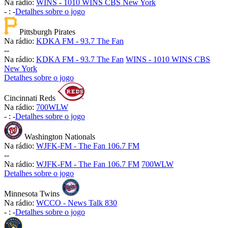
Na rádio:
WINS - 1010 WINS CBS New York
-
:
-
Detalhes sobre o jogo
Pittsburgh Pirates
Na rádio:
KDKA FM - 93.7 The Fan
-
-
Na rádio:
KDKA FM - 93.7 The Fan
WINS - 1010 WINS CBS
New York
Detalhes sobre o jogo
Cincinnati Reds
Na rádio:
700WLW
-
:
-
Detalhes sobre o jogo
Washington Nationals
Na rádio:
WJFK-FM - The Fan 106.7 FM
-
-
Na rádio:
WJFK-FM - The Fan 106.7 FM
700WLW
Detalhes sobre o jogo
Minnesota Twins
Na rádio:
WCCO - News Talk 830
-
:
-
Detalhes sobre o jogo