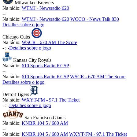
Milwaukee Brewers
Na rádio:
WTMJ - Newsradio 620
-
-
Na rádio:
WTMJ - Newsradio 620
WCCO - News Talk 830
Detalhes sobre o jogo
Chicago Cubs
Na rádio:
WSCR - 670 AM The Score
-
:
-
Detalhes sobre o jogo
Kansas City Royals
Na rádio:
610 Sports Radio KCSP
-
-
Na rádio:
610 Sports Radio KCSP
WSCR - 670 AM The Score
Detalhes sobre o jogo
Detroit Tigers
Na rádio:
WXYT-FM - 97.1 The Ticket
-
:
-
Detalhes sobre o jogo
San Francisco Giants
Na rádio:
KNBR 104.5 / 680 AM
-
-
Na rádio:
KNBR 104.5 / 680 AM
WXYT-FM - 97.1 The Ticket