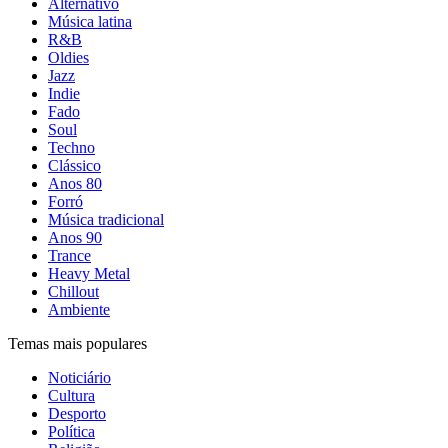
Alternativo
Música latina
R&B
Oldies
Jazz
Indie
Fado
Soul
Techno
Clássico
Anos 80
Forró
Música tradicional
Anos 90
Trance
Heavy Metal
Chillout
Ambiente
Temas mais populares
Noticiário
Cultura
Desporto
Política