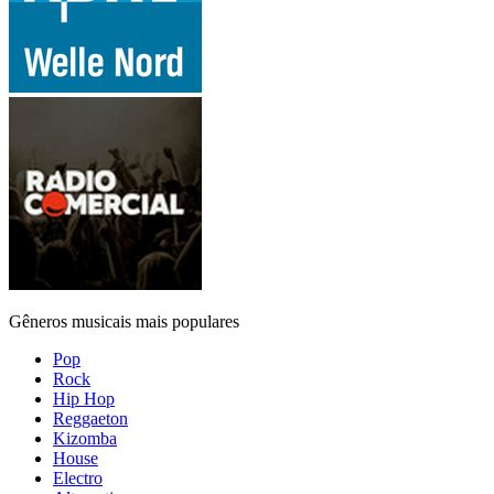
Gêneros musicais mais populares
Pop
Rock
Hip Hop
Reggaeton
Kizomba
House
Electro