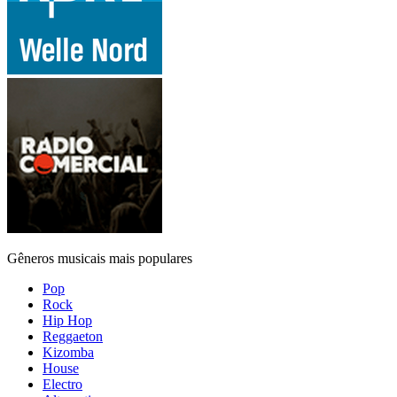
Gêneros musicais mais populares
Pop
Rock
Hip Hop
Reggaeton
Kizomba
House
Electro