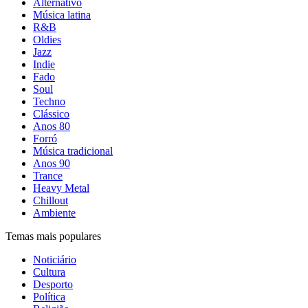
Alternativo
Música latina
R&B
Oldies
Jazz
Indie
Fado
Soul
Techno
Clássico
Anos 80
Forró
Música tradicional
Anos 90
Trance
Heavy Metal
Chillout
Ambiente
Temas mais populares
Noticiário
Cultura
Desporto
Política