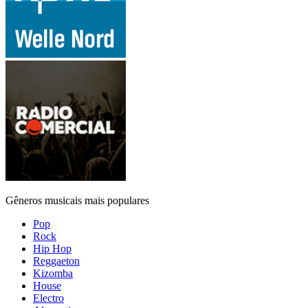
Gêneros musicais mais populares
Pop
Rock
Hip Hop
Reggaeton
Kizomba
House
Electro