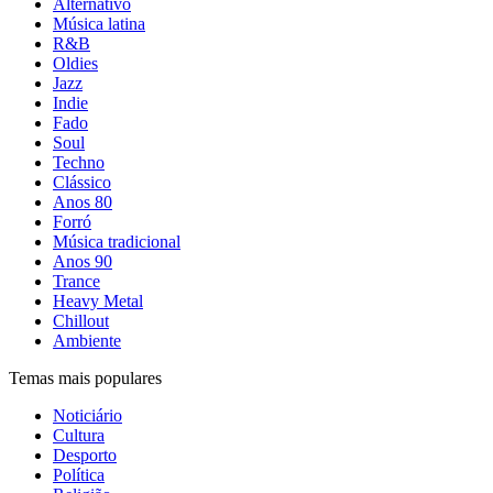
Alternativo
Música latina
R&B
Oldies
Jazz
Indie
Fado
Soul
Techno
Clássico
Anos 80
Forró
Música tradicional
Anos 90
Trance
Heavy Metal
Chillout
Ambiente
Temas mais populares
Noticiário
Cultura
Desporto
Política