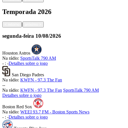
Temporada
2026
|
<
retorno
próximo
>
segunda-feira
10/08/2026
Houston Astros
Na rádio:
SportsTalk 790 AM
-
:
-
Detalhes sobre o jogo
San Diego Padres
Na rádio:
KWFN - 97.3 The Fan
-
-
Na rádio:
KWFN - 97.3 The Fan
SportsTalk 790 AM
Detalhes sobre o jogo
Boston Red Sox
Na rádio:
WEEI 93.7 FM - Boston Sports News
-
:
-
Detalhes sobre o jogo