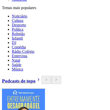
Temas mais populares
Noticiário
Cultura
Desporto
Política
Religião
Infantil
DJ
Comédia
Rádio Colégio
Entrevista
Natal
Saúde
Música
Podcasts de topo