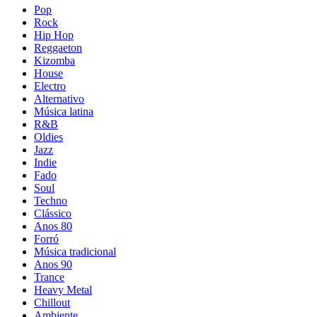
Pop
Rock
Hip Hop
Reggaeton
Kizomba
House
Electro
Alternativo
Música latina
R&B
Oldies
Jazz
Indie
Fado
Soul
Techno
Clássico
Anos 80
Forró
Música tradicional
Anos 90
Trance
Heavy Metal
Chillout
Ambiente