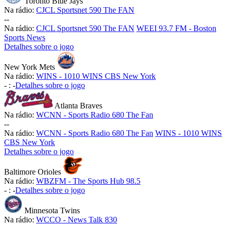
Toronto Blue Jays
Na rádio:
CJCL Sportsnet 590 The FAN
-
-
Na rádio:
CJCL Sportsnet 590 The FAN
WEEI 93.7 FM - Boston
Sports News
Detalhes sobre o jogo
New York Mets
Na rádio:
WINS - 1010 WINS CBS New York
-
:
-
Detalhes sobre o jogo
Atlanta Braves
Na rádio:
WCNN - Sports Radio 680 The Fan
-
-
Na rádio:
WCNN - Sports Radio 680 The Fan
WINS - 1010 WINS
CBS New York
Detalhes sobre o jogo
Baltimore Orioles
Na rádio:
WBZFM - The Sports Hub 98.5
-
:
-
Detalhes sobre o jogo
Minnesota Twins
Na rádio:
WCCO - News Talk 830