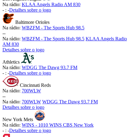
Na rádio:
KLAA Angels Radio AM 830
-
:
-
Detalhes sobre o jogo
Baltimore Orioles
Na rádio:
WBZFM - The Sports Hub 98.5
-
-
Na rádio:
WBZFM - The Sports Hub 98.5
KLAA Angels Radio
AM 830
Detalhes sobre o jogo
Athletics
Na rádio:
WDGG The Dawg 93.7 FM
-
:
-
Detalhes sobre o jogo
Cincinnati Reds
Na rádio:
700WLW
-
-
Na rádio:
700WLW
WDGG The Dawg 93.7 FM
Detalhes sobre o jogo
New York Mets
Na rádio:
WINS - 1010 WINS CBS New York
-
:
-
Detalhes sobre o jogo