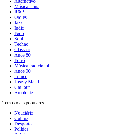
Alternativo
Música latina
R&B
Oldies
Jazz
Indie
Fado
Soul
Techno
Clássico
Anos 80
Forró
Música tradicional
Anos 90
Trance
Heavy Metal
Chillout
Ambiente
Temas mais populares
Noticiário
Cultura
Desporto
Política