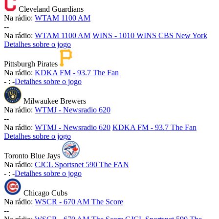
Cleveland Guardians
Na rádio:
WTAM 1100 AM
-
-
Na rádio:
WTAM 1100 AM
WINS - 1010 WINS CBS New York
Detalhes sobre o jogo
Pittsburgh Pirates
Na rádio:
KDKA FM - 93.7 The Fan
-
:
-
Detalhes sobre o jogo
Milwaukee Brewers
Na rádio:
WTMJ - Newsradio 620
-
-
Na rádio:
WTMJ - Newsradio 620
KDKA FM - 93.7 The Fan
Detalhes sobre o jogo
Toronto Blue Jays
Na rádio:
CJCL Sportsnet 590 The FAN
-
:
-
Detalhes sobre o jogo
Chicago Cubs
Na rádio:
WSCR - 670 AM The Score
-
-