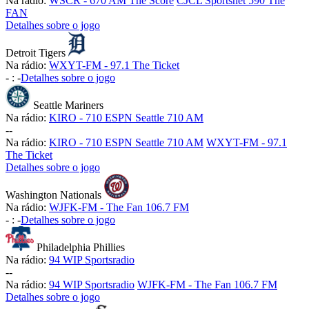
Na rádio:
WSCR - 670 AM The Score
CJCL Sportsnet 590 The
FAN
Detalhes sobre o jogo
Detroit Tigers
Na rádio:
WXYT-FM - 97.1 The Ticket
-
:
-
Detalhes sobre o jogo
Seattle Mariners
Na rádio:
KIRO - 710 ESPN Seattle 710 AM
-
-
Na rádio:
KIRO - 710 ESPN Seattle 710 AM
WXYT-FM - 97.1
The Ticket
Detalhes sobre o jogo
Washington Nationals
Na rádio:
WJFK-FM - The Fan 106.7 FM
-
:
-
Detalhes sobre o jogo
Philadelphia Phillies
Na rádio:
94 WIP Sportsradio
-
-
Na rádio:
94 WIP Sportsradio
WJFK-FM - The Fan 106.7 FM
Detalhes sobre o jogo