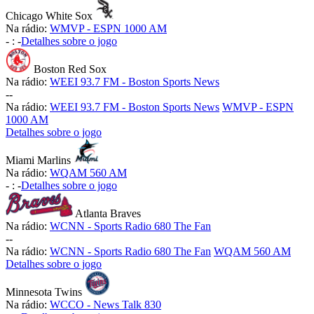
Chicago White Sox
Na rádio:
WMVP - ESPN 1000 AM
-
:
-
Detalhes sobre o jogo
Boston Red Sox
Na rádio:
WEEI 93.7 FM - Boston Sports News
-
-
Na rádio:
WEEI 93.7 FM - Boston Sports News
WMVP - ESPN
1000 AM
Detalhes sobre o jogo
Miami Marlins
Na rádio:
WQAM 560 AM
-
:
-
Detalhes sobre o jogo
Atlanta Braves
Na rádio:
WCNN - Sports Radio 680 The Fan
-
-
Na rádio:
WCNN - Sports Radio 680 The Fan
WQAM 560 AM
Detalhes sobre o jogo
Minnesota Twins
Na rádio:
WCCO - News Talk 830