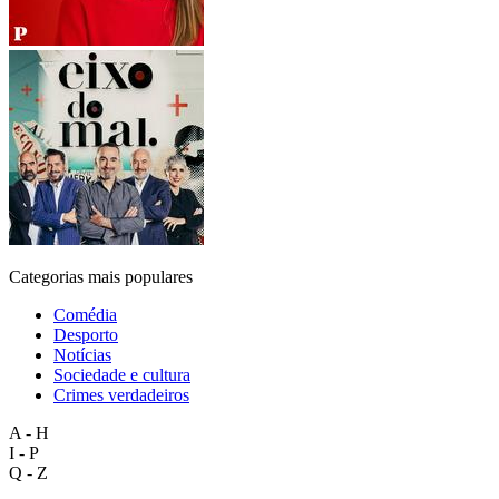
Categorias mais populares
Comédia
Desporto
Notícias
Sociedade e cultura
Crimes verdadeiros
A - H
I - P
Q - Z