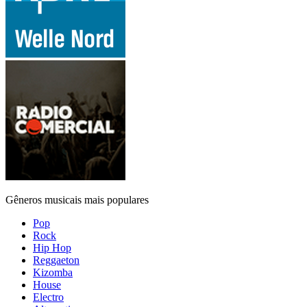
Gêneros musicais mais populares
Pop
Rock
Hip Hop
Reggaeton
Kizomba
House
Electro