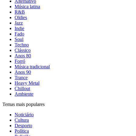
Alternativo
Música latina
R&B
Oldies
Jazz
Indie
Fado
Soul
Techno
Clássico
Anos 80
Forró
Música tradicional
Anos 90
Trance
Heavy Metal
Chillout
Ambiente
Temas mais populares
Noticiário
Cultura
Desporto
Política