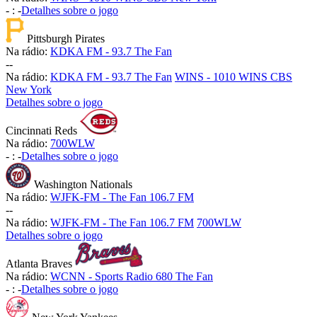
-
:
-
Detalhes sobre o jogo
Pittsburgh Pirates
Na rádio:
KDKA FM - 93.7 The Fan
-
-
Na rádio:
KDKA FM - 93.7 The Fan
WINS - 1010 WINS CBS
New York
Detalhes sobre o jogo
Cincinnati Reds
Na rádio:
700WLW
-
:
-
Detalhes sobre o jogo
Washington Nationals
Na rádio:
WJFK-FM - The Fan 106.7 FM
-
-
Na rádio:
WJFK-FM - The Fan 106.7 FM
700WLW
Detalhes sobre o jogo
Atlanta Braves
Na rádio:
WCNN - Sports Radio 680 The Fan
-
:
-
Detalhes sobre o jogo