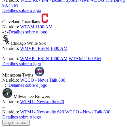
Na rádio:
WEEI 93.7 FM - Boston Sports News
WDGG The Dawg
93.7 FM
Detalhes sobre o jogo
Cleveland Guardians
Na rádio:
WTAM 1100 AM
-
:
-
Detalhes sobre o jogo
Chicago White Sox
Na rádio:
WMVP - ESPN 1000 AM
-
-
Na rádio:
WMVP - ESPN 1000 AM
WTAM 1100 AM
Detalhes sobre o jogo
Minnesota Twins
Na rádio:
WCCO - News Talk 830
-
:
-
Detalhes sobre o jogo
Milwaukee Brewers
Na rádio:
WTMJ - Newsradio 620
-
-
Na rádio:
WTMJ - Newsradio 620
WCCO - News Talk 830
Detalhes sobre o jogo
Jogos actuais