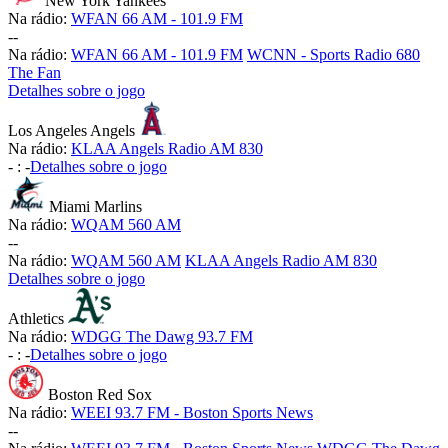
New York Yankees
Na rádio:
WFAN 66 AM - 101.9 FM
-
-
Na rádio:
WFAN 66 AM - 101.9 FM
WCNN - Sports Radio 680
The Fan
Detalhes sobre o jogo
Los Angeles Angels
Na rádio:
KLAA Angels Radio AM 830
-
:
-
Detalhes sobre o jogo
Miami Marlins
Na rádio:
WQAM 560 AM
-
-
Na rádio:
WQAM 560 AM
KLAA Angels Radio AM 830
Detalhes sobre o jogo
Athletics
Na rádio:
WDGG The Dawg 93.7 FM
-
:
-
Detalhes sobre o jogo
Boston Red Sox
Na rádio:
WEEI 93.7 FM - Boston Sports News
-
-