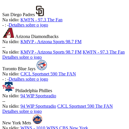
San Diego Padres
Na rádio:
KWFN - 97.3 The Fan
-
:
-
Detalhes sobre o jogo
Arizona Diamondbacks
Na rádio:
KMVP - Arizona Sports 98.7 FM
-
-
Na rádio:
KMVP - Arizona Sports 98.7 FM
KWFN - 97.3 The Fan
Detalhes sobre o jogo
Toronto Blue Jays
Na rádio:
CJCL Sportsnet 590 The FAN
-
:
-
Detalhes sobre o jogo
Philadelphia Phillies
Na rádio:
94 WIP Sportsradio
-
-
Na rádio:
94 WIP Sportsradio
CJCL Sportsnet 590 The FAN
Detalhes sobre o jogo
New York Mets
Na rádio:
WINS - 1010 WINS CBS New York