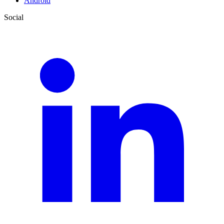
Android
Social