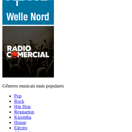
Gêneros musicais mais populares
Pop
Rock
Hip Hop
Reggaeton
Kizomba
House
Electro