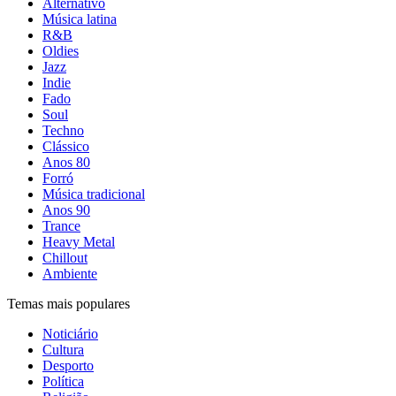
Alternativo
Música latina
R&B
Oldies
Jazz
Indie
Fado
Soul
Techno
Clássico
Anos 80
Forró
Música tradicional
Anos 90
Trance
Heavy Metal
Chillout
Ambiente
Temas mais populares
Noticiário
Cultura
Desporto
Política