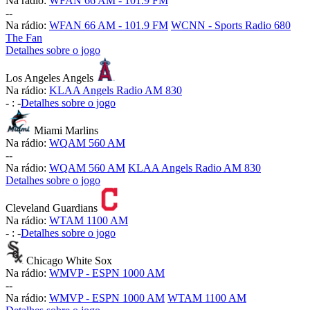
Na rádio:
WFAN 66 AM - 101.9 FM
-
-
Na rádio:
WFAN 66 AM - 101.9 FM
WCNN - Sports Radio 680
The Fan
Detalhes sobre o jogo
Los Angeles Angels
Na rádio:
KLAA Angels Radio AM 830
-
:
-
Detalhes sobre o jogo
Miami Marlins
Na rádio:
WQAM 560 AM
-
-
Na rádio:
WQAM 560 AM
KLAA Angels Radio AM 830
Detalhes sobre o jogo
Cleveland Guardians
Na rádio:
WTAM 1100 AM
-
:
-
Detalhes sobre o jogo
Chicago White Sox
Na rádio:
WMVP - ESPN 1000 AM
-
-
Na rádio:
WMVP - ESPN 1000 AM
WTAM 1100 AM