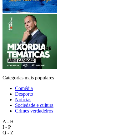
Categorias mais populares
Comédia
Desporto
Notícias
Sociedade e cultura
Crimes verdadeiros
A - H
I - P
Q - Z