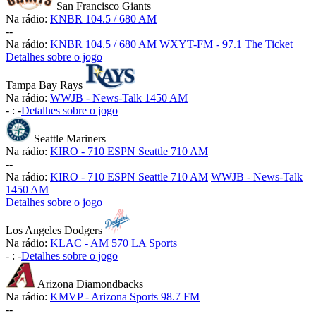
San Francisco Giants
Na rádio:
KNBR 104.5 / 680 AM
-
-
Na rádio:
KNBR 104.5 / 680 AM
WXYT-FM - 97.1 The Ticket
Detalhes sobre o jogo
Tampa Bay Rays
Na rádio:
WWJB - News-Talk 1450 AM
-
:
-
Detalhes sobre o jogo
Seattle Mariners
Na rádio:
KIRO - 710 ESPN Seattle 710 AM
-
-
Na rádio:
KIRO - 710 ESPN Seattle 710 AM
WWJB - News-Talk
1450 AM
Detalhes sobre o jogo
Los Angeles Dodgers
Na rádio:
KLAC - AM 570 LA Sports
-
:
-
Detalhes sobre o jogo
Arizona Diamondbacks
Na rádio:
KMVP - Arizona Sports 98.7 FM
-
-