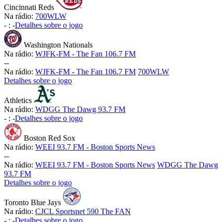
Cincinnati Reds
Na rádio:
700WLW
-
:
-
Detalhes sobre o jogo
Washington Nationals
Na rádio:
WJFK-FM - The Fan 106.7 FM
-
-
Na rádio:
WJFK-FM - The Fan 106.7 FM
700WLW
Detalhes sobre o jogo
Athletics
Na rádio:
WDGG The Dawg 93.7 FM
-
:
-
Detalhes sobre o jogo
Boston Red Sox
Na rádio:
WEEI 93.7 FM - Boston Sports News
-
-
Na rádio:
WEEI 93.7 FM - Boston Sports News
WDGG The Dawg
93.7 FM
Detalhes sobre o jogo
Toronto Blue Jays
Na rádio:
CJCL Sportsnet 590 The FAN
-
:
-
Detalhes sobre o jogo