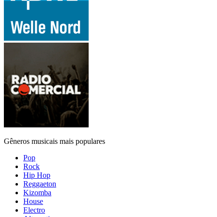
Gêneros musicais mais populares
Pop
Rock
Hip Hop
Reggaeton
Kizomba
House
Electro