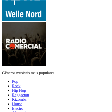
Gêneros musicais mais populares
Pop
Rock
Hip Hop
Reggaeton
Kizomba
House
Electro