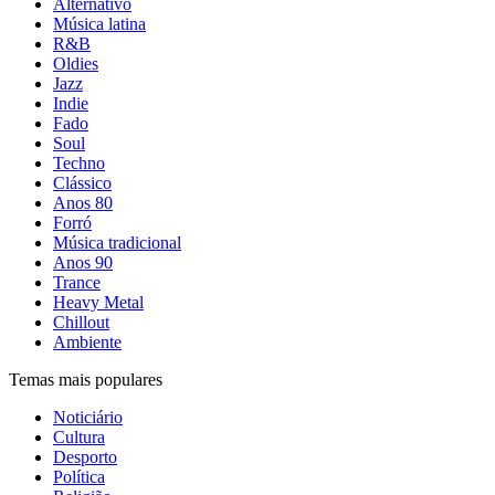
Alternativo
Música latina
R&B
Oldies
Jazz
Indie
Fado
Soul
Techno
Clássico
Anos 80
Forró
Música tradicional
Anos 90
Trance
Heavy Metal
Chillout
Ambiente
Temas mais populares
Noticiário
Cultura
Desporto
Política