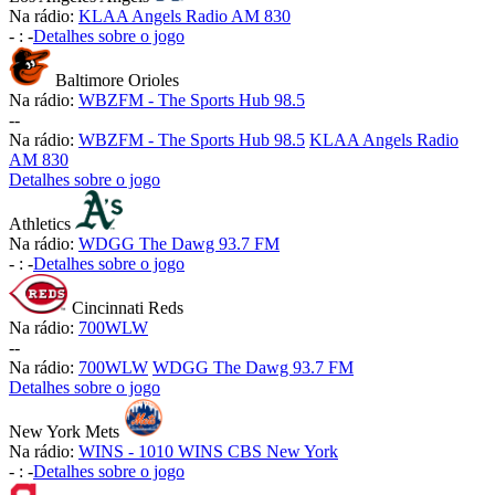
Na rádio:
KLAA Angels Radio AM 830
-
:
-
Detalhes sobre o jogo
Baltimore Orioles
Na rádio:
WBZFM - The Sports Hub 98.5
-
-
Na rádio:
WBZFM - The Sports Hub 98.5
KLAA Angels Radio
AM 830
Detalhes sobre o jogo
Athletics
Na rádio:
WDGG The Dawg 93.7 FM
-
:
-
Detalhes sobre o jogo
Cincinnati Reds
Na rádio:
700WLW
-
-
Na rádio:
700WLW
WDGG The Dawg 93.7 FM
Detalhes sobre o jogo
New York Mets
Na rádio:
WINS - 1010 WINS CBS New York
-
:
-
Detalhes sobre o jogo