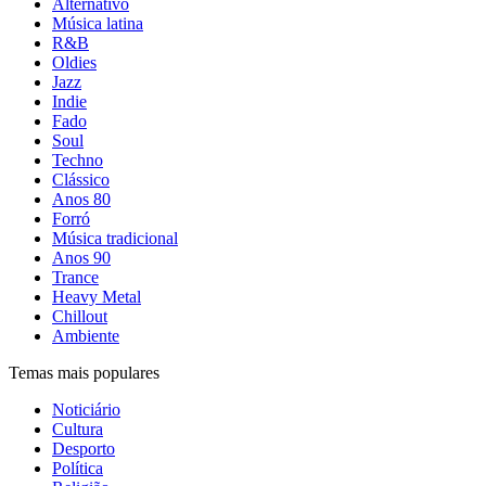
Alternativo
Música latina
R&B
Oldies
Jazz
Indie
Fado
Soul
Techno
Clássico
Anos 80
Forró
Música tradicional
Anos 90
Trance
Heavy Metal
Chillout
Ambiente
Temas mais populares
Noticiário
Cultura
Desporto
Política