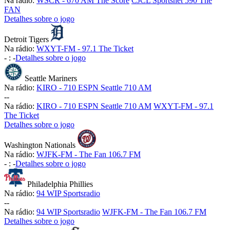
Na rádio:
WSCR - 670 AM The Score
CJCL Sportsnet 590 The
FAN
Detalhes sobre o jogo
Detroit Tigers
Na rádio:
WXYT-FM - 97.1 The Ticket
-
:
-
Detalhes sobre o jogo
Seattle Mariners
Na rádio:
KIRO - 710 ESPN Seattle 710 AM
-
-
Na rádio:
KIRO - 710 ESPN Seattle 710 AM
WXYT-FM - 97.1
The Ticket
Detalhes sobre o jogo
Washington Nationals
Na rádio:
WJFK-FM - The Fan 106.7 FM
-
:
-
Detalhes sobre o jogo
Philadelphia Phillies
Na rádio:
94 WIP Sportsradio
-
-
Na rádio:
94 WIP Sportsradio
WJFK-FM - The Fan 106.7 FM
Detalhes sobre o jogo