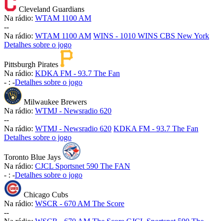
Cleveland Guardians
Na rádio:
WTAM 1100 AM
-
-
Na rádio:
WTAM 1100 AM
WINS - 1010 WINS CBS New York
Detalhes sobre o jogo
Pittsburgh Pirates
Na rádio:
KDKA FM - 93.7 The Fan
-
:
-
Detalhes sobre o jogo
Milwaukee Brewers
Na rádio:
WTMJ - Newsradio 620
-
-
Na rádio:
WTMJ - Newsradio 620
KDKA FM - 93.7 The Fan
Detalhes sobre o jogo
Toronto Blue Jays
Na rádio:
CJCL Sportsnet 590 The FAN
-
:
-
Detalhes sobre o jogo
Chicago Cubs
Na rádio:
WSCR - 670 AM The Score
-
-