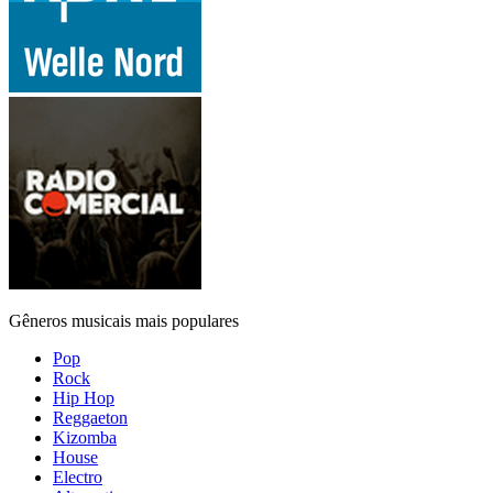
Gêneros musicais mais populares
Pop
Rock
Hip Hop
Reggaeton
Kizomba
House
Electro