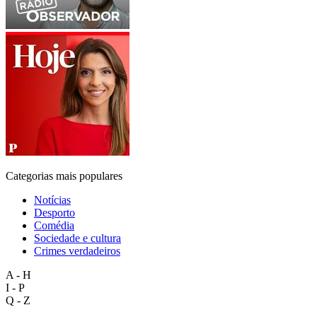
Categorias mais populares
Notícias
Desporto
Comédia
Sociedade e cultura
Crimes verdadeiros
A - H
I - P
Q - Z