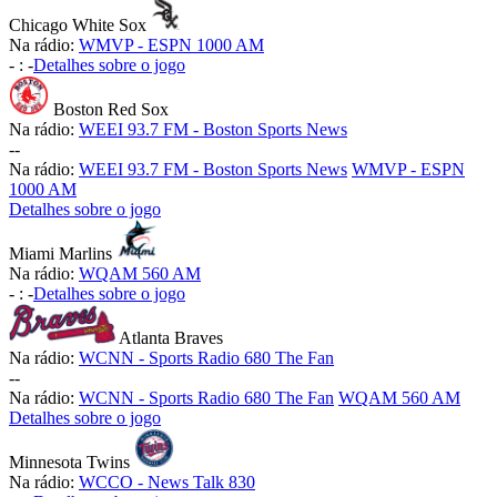
Chicago White Sox
Na rádio:
WMVP - ESPN 1000 AM
-
:
-
Detalhes sobre o jogo
Boston Red Sox
Na rádio:
WEEI 93.7 FM - Boston Sports News
-
-
Na rádio:
WEEI 93.7 FM - Boston Sports News
WMVP - ESPN
1000 AM
Detalhes sobre o jogo
Miami Marlins
Na rádio:
WQAM 560 AM
-
:
-
Detalhes sobre o jogo
Atlanta Braves
Na rádio:
WCNN - Sports Radio 680 The Fan
-
-
Na rádio:
WCNN - Sports Radio 680 The Fan
WQAM 560 AM
Detalhes sobre o jogo
Minnesota Twins
Na rádio:
WCCO - News Talk 830