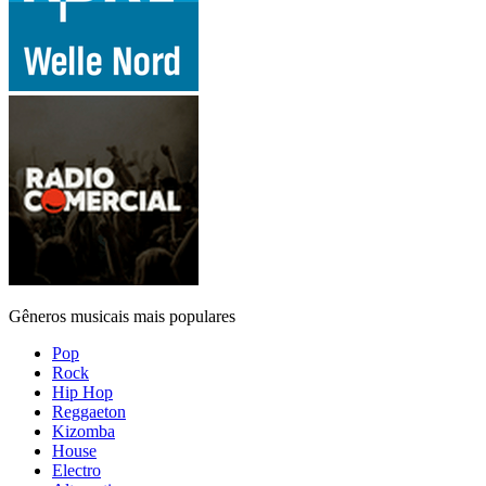
Gêneros musicais mais populares
Pop
Rock
Hip Hop
Reggaeton
Kizomba
House
Electro