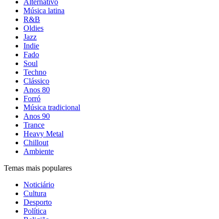
Alternativo
Música latina
R&B
Oldies
Jazz
Indie
Fado
Soul
Techno
Clássico
Anos 80
Forró
Música tradicional
Anos 90
Trance
Heavy Metal
Chillout
Ambiente
Temas mais populares
Noticiário
Cultura
Desporto
Política