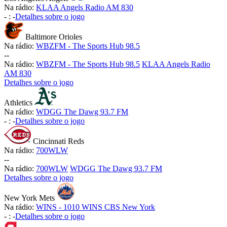
Na rádio:
KLAA Angels Radio AM 830
-
:
-
Detalhes sobre o jogo
Baltimore Orioles
Na rádio:
WBZFM - The Sports Hub 98.5
-
-
Na rádio:
WBZFM - The Sports Hub 98.5
KLAA Angels Radio
AM 830
Detalhes sobre o jogo
Athletics
Na rádio:
WDGG The Dawg 93.7 FM
-
:
-
Detalhes sobre o jogo
Cincinnati Reds
Na rádio:
700WLW
-
-
Na rádio:
700WLW
WDGG The Dawg 93.7 FM
Detalhes sobre o jogo
New York Mets
Na rádio:
WINS - 1010 WINS CBS New York
-
:
-
Detalhes sobre o jogo