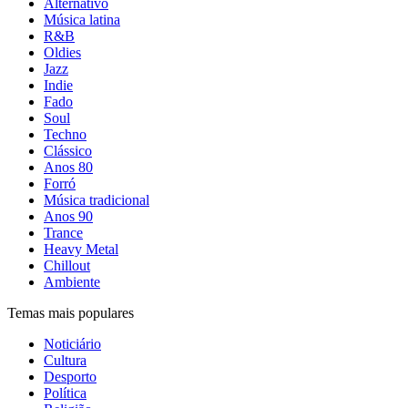
Alternativo
Música latina
R&B
Oldies
Jazz
Indie
Fado
Soul
Techno
Clássico
Anos 80
Forró
Música tradicional
Anos 90
Trance
Heavy Metal
Chillout
Ambiente
Temas mais populares
Noticiário
Cultura
Desporto
Política