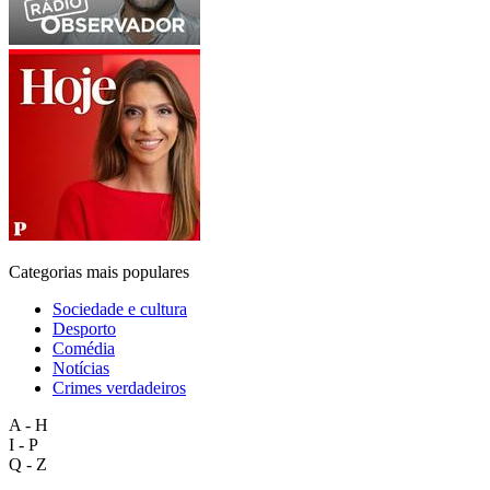
Categorias mais populares
Sociedade e cultura
Desporto
Comédia
Notícias
Crimes verdadeiros
A - H
I - P
Q - Z