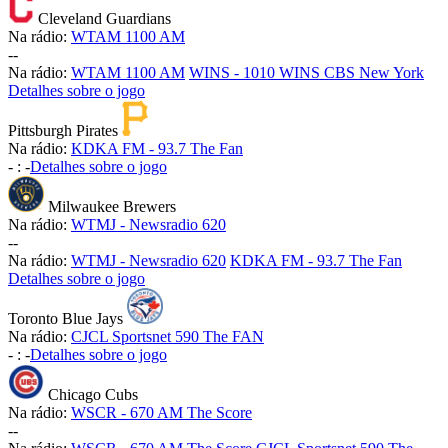
Cleveland Guardians
Na rádio:
WTAM 1100 AM
-
-
Na rádio:
WTAM 1100 AM
WINS - 1010 WINS CBS New York
Detalhes sobre o jogo
Pittsburgh Pirates
Na rádio:
KDKA FM - 93.7 The Fan
-
:
-
Detalhes sobre o jogo
Milwaukee Brewers
Na rádio:
WTMJ - Newsradio 620
-
-
Na rádio:
WTMJ - Newsradio 620
KDKA FM - 93.7 The Fan
Detalhes sobre o jogo
Toronto Blue Jays
Na rádio:
CJCL Sportsnet 590 The FAN
-
:
-
Detalhes sobre o jogo
Chicago Cubs
Na rádio:
WSCR - 670 AM The Score
-
-