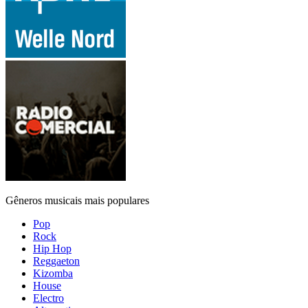
Gêneros musicais mais populares
Pop
Rock
Hip Hop
Reggaeton
Kizomba
House
Electro