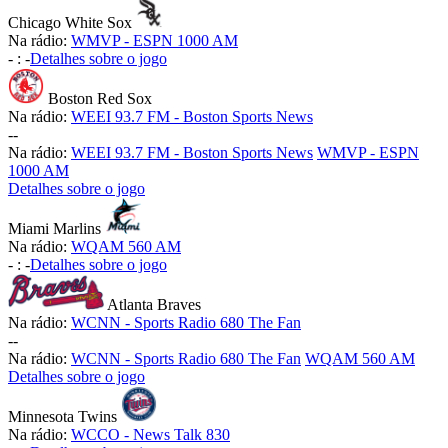
Chicago White Sox
Na rádio:
WMVP - ESPN 1000 AM
-
:
-
Detalhes sobre o jogo
Boston Red Sox
Na rádio:
WEEI 93.7 FM - Boston Sports News
-
-
Na rádio:
WEEI 93.7 FM - Boston Sports News
WMVP - ESPN
1000 AM
Detalhes sobre o jogo
Miami Marlins
Na rádio:
WQAM 560 AM
-
:
-
Detalhes sobre o jogo
Atlanta Braves
Na rádio:
WCNN - Sports Radio 680 The Fan
-
-
Na rádio:
WCNN - Sports Radio 680 The Fan
WQAM 560 AM
Detalhes sobre o jogo
Minnesota Twins
Na rádio:
WCCO - News Talk 830