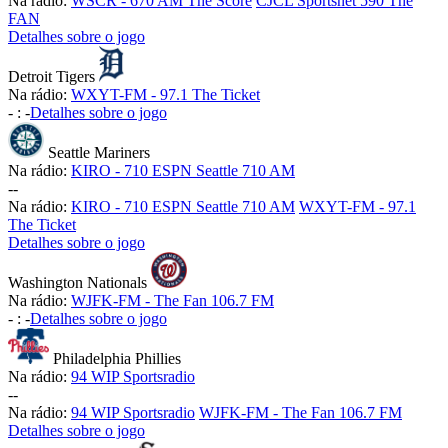
Na rádio:
WSCR - 670 AM The Score
CJCL Sportsnet 590 The
FAN
Detalhes sobre o jogo
Detroit Tigers
Na rádio:
WXYT-FM - 97.1 The Ticket
-
:
-
Detalhes sobre o jogo
Seattle Mariners
Na rádio:
KIRO - 710 ESPN Seattle 710 AM
-
-
Na rádio:
KIRO - 710 ESPN Seattle 710 AM
WXYT-FM - 97.1
The Ticket
Detalhes sobre o jogo
Washington Nationals
Na rádio:
WJFK-FM - The Fan 106.7 FM
-
:
-
Detalhes sobre o jogo
Philadelphia Phillies
Na rádio:
94 WIP Sportsradio
-
-
Na rádio:
94 WIP Sportsradio
WJFK-FM - The Fan 106.7 FM
Detalhes sobre o jogo