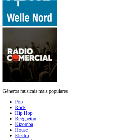
Gêneros musicais mais populares
Pop
Rock
Hip Hop
Reggaeton
Kizomba
House
Electro