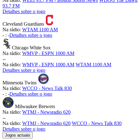
Na rádio:
WEEI 93.7 FM - Boston Sports News
WDGG The Dawg
93.7 FM
Detalhes sobre o jogo
Cleveland Guardians
Na rádio:
WTAM 1100 AM
-
:
-
Detalhes sobre o jogo
Chicago White Sox
Na rádio:
WMVP - ESPN 1000 AM
-
-
Na rádio:
WMVP - ESPN 1000 AM
WTAM 1100 AM
Detalhes sobre o jogo
Minnesota Twins
Na rádio:
WCCO - News Talk 830
-
:
-
Detalhes sobre o jogo
Milwaukee Brewers
Na rádio:
WTMJ - Newsradio 620
-
-
Na rádio:
WTMJ - Newsradio 620
WCCO - News Talk 830
Detalhes sobre o jogo
Jogos actuais