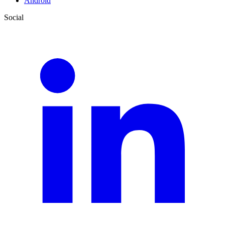
Android
Social