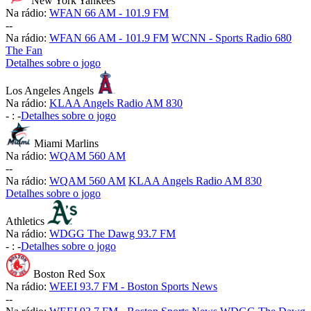
New York Yankees
Na rádio:
WFAN 66 AM - 101.9 FM
-
-
Na rádio:
WFAN 66 AM - 101.9 FM
WCNN - Sports Radio 680
The Fan
Detalhes sobre o jogo
Los Angeles Angels
Na rádio:
KLAA Angels Radio AM 830
-
:
-
Detalhes sobre o jogo
Miami Marlins
Na rádio:
WQAM 560 AM
-
-
Na rádio:
WQAM 560 AM
KLAA Angels Radio AM 830
Detalhes sobre o jogo
Athletics
Na rádio:
WDGG The Dawg 93.7 FM
-
:
-
Detalhes sobre o jogo
Boston Red Sox
Na rádio:
WEEI 93.7 FM - Boston Sports News
-
-