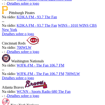
-
:
-
Detalhes sobre o jogo
Pittsburgh Pirates
Na rádio:
KDKA FM - 93.7 The Fan
-
-
Na rádio:
KDKA FM - 93.7 The Fan
WINS - 1010 WINS CBS
New York
Detalhes sobre o jogo
Cincinnati Reds
Na rádio:
700WLW
-
:
-
Detalhes sobre o jogo
Washington Nationals
Na rádio:
WJFK-FM - The Fan 106.7 FM
-
-
Na rádio:
WJFK-FM - The Fan 106.7 FM
700WLW
Detalhes sobre o jogo
Atlanta Braves
Na rádio:
WCNN - Sports Radio 680 The Fan
-
:
-
Detalhes sobre o jogo