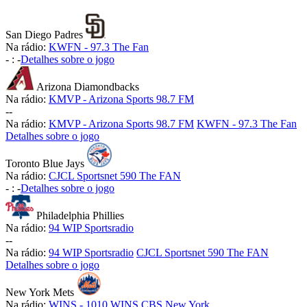
San Diego Padres
Na rádio:
KWFN - 97.3 The Fan
-
:
-
Detalhes sobre o jogo
Arizona Diamondbacks
Na rádio:
KMVP - Arizona Sports 98.7 FM
-
-
Na rádio:
KMVP - Arizona Sports 98.7 FM
KWFN - 97.3 The Fan
Detalhes sobre o jogo
Toronto Blue Jays
Na rádio:
CJCL Sportsnet 590 The FAN
-
:
-
Detalhes sobre o jogo
Philadelphia Phillies
Na rádio:
94 WIP Sportsradio
-
-
Na rádio:
94 WIP Sportsradio
CJCL Sportsnet 590 The FAN
Detalhes sobre o jogo
New York Mets
Na rádio:
WINS - 1010 WINS CBS New York