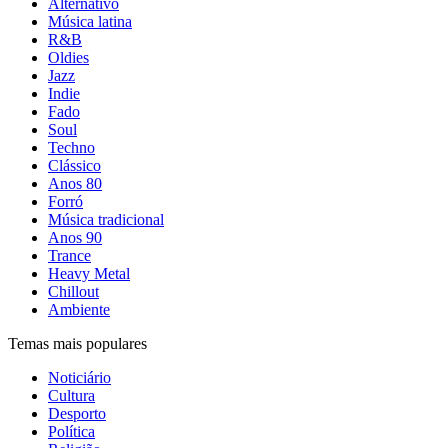
Alternativo
Música latina
R&B
Oldies
Jazz
Indie
Fado
Soul
Techno
Clássico
Anos 80
Forró
Música tradicional
Anos 90
Trance
Heavy Metal
Chillout
Ambiente
Temas mais populares
Noticiário
Cultura
Desporto
Política