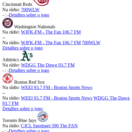
Cincinnati Reds
Na rádio:
700WLW
-
:
-
Detalhes sobre o jogo
Washington Nationals
Na rádio:
WJFK-FM - The Fan 106.7 FM
-
-
Na rádio:
WJFK-FM - The Fan 106.7 FM
700WLW
Detalhes sobre o jogo
Athletics
Na rádio:
WDGG The Dawg 93.7 FM
-
:
-
Detalhes sobre o jogo
Boston Red Sox
Na rádio:
WEEI 93.7 FM - Boston Sports News
-
-
Na rádio:
WEEI 93.7 FM - Boston Sports News
WDGG The Dawg
93.7 FM
Detalhes sobre o jogo
Toronto Blue Jays
Na rádio:
CJCL Sportsnet 590 The FAN
-
:
-
Detalhes sobre o jogo