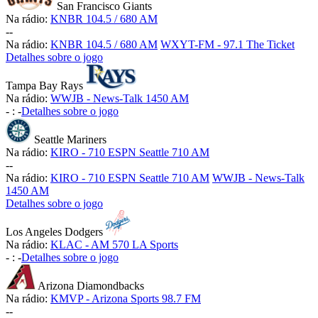
San Francisco Giants
Na rádio:
KNBR 104.5 / 680 AM
-
-
Na rádio:
KNBR 104.5 / 680 AM
WXYT-FM - 97.1 The Ticket
Detalhes sobre o jogo
Tampa Bay Rays
Na rádio:
WWJB - News-Talk 1450 AM
-
:
-
Detalhes sobre o jogo
Seattle Mariners
Na rádio:
KIRO - 710 ESPN Seattle 710 AM
-
-
Na rádio:
KIRO - 710 ESPN Seattle 710 AM
WWJB - News-Talk
1450 AM
Detalhes sobre o jogo
Los Angeles Dodgers
Na rádio:
KLAC - AM 570 LA Sports
-
:
-
Detalhes sobre o jogo
Arizona Diamondbacks
Na rádio:
KMVP - Arizona Sports 98.7 FM
-
-