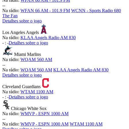
Na rádio:
WFAN 66 AM - 101.9 FM
-
-
Na rádio:
WFAN 66 AM - 101.9 FM
WCNN - Sports Radio 680
The Fan
Detalhes sobre o jogo
Los Angeles Angels
Na rádio:
KLAA Angels Radio AM 830
-
:
-
Detalhes sobre o jogo
Miami Marlins
Na rádio:
WQAM 560 AM
-
-
Na rádio:
WQAM 560 AM
KLAA Angels Radio AM 830
Detalhes sobre o jogo
Cleveland Guardians
Na rádio:
WTAM 1100 AM
-
:
-
Detalhes sobre o jogo
Chicago White Sox
Na rádio:
WMVP - ESPN 1000 AM
-
-
Na rádio:
WMVP - ESPN 1000 AM
WTAM 1100 AM