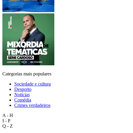
Categorias mais populares
Sociedade e cultura
Desporto
Notícias
Comédia
Crimes verdadeiros
A - H
I - P
Q - Z