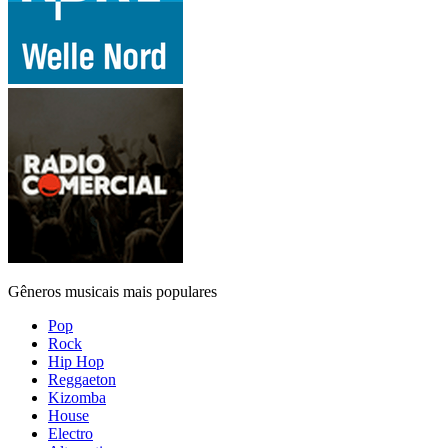
Gêneros musicais mais populares
Pop
Rock
Hip Hop
Reggaeton
Kizomba
House
Electro