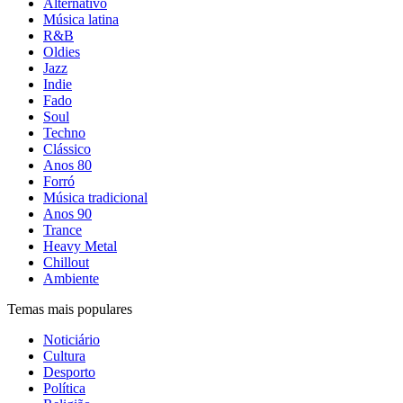
Alternativo
Música latina
R&B
Oldies
Jazz
Indie
Fado
Soul
Techno
Clássico
Anos 80
Forró
Música tradicional
Anos 90
Trance
Heavy Metal
Chillout
Ambiente
Temas mais populares
Noticiário
Cultura
Desporto
Política