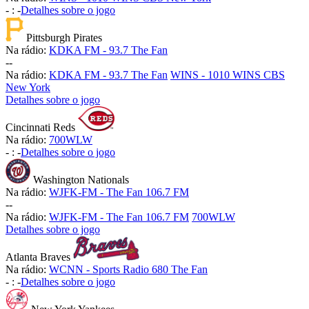
-
:
-
Detalhes sobre o jogo
Pittsburgh Pirates
Na rádio:
KDKA FM - 93.7 The Fan
-
-
Na rádio:
KDKA FM - 93.7 The Fan
WINS - 1010 WINS CBS
New York
Detalhes sobre o jogo
Cincinnati Reds
Na rádio:
700WLW
-
:
-
Detalhes sobre o jogo
Washington Nationals
Na rádio:
WJFK-FM - The Fan 106.7 FM
-
-
Na rádio:
WJFK-FM - The Fan 106.7 FM
700WLW
Detalhes sobre o jogo
Atlanta Braves
Na rádio:
WCNN - Sports Radio 680 The Fan
-
:
-
Detalhes sobre o jogo