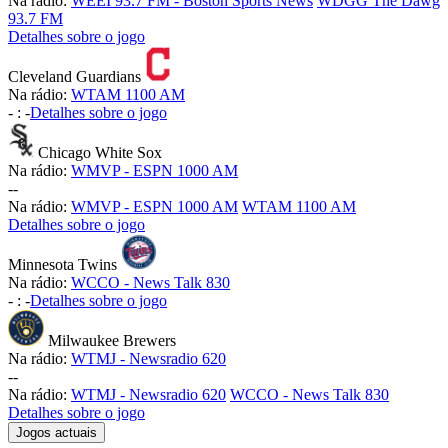
Na rádio:
WEEI 93.7 FM - Boston Sports News
WDGG The Dawg
93.7 FM
Detalhes sobre o jogo
Cleveland Guardians
Na rádio:
WTAM 1100 AM
-
:
-
Detalhes sobre o jogo
Chicago White Sox
Na rádio:
WMVP - ESPN 1000 AM
-
-
Na rádio:
WMVP - ESPN 1000 AM
WTAM 1100 AM
Detalhes sobre o jogo
Minnesota Twins
Na rádio:
WCCO - News Talk 830
-
:
-
Detalhes sobre o jogo
Milwaukee Brewers
Na rádio:
WTMJ - Newsradio 620
-
-
Na rádio:
WTMJ - Newsradio 620
WCCO - News Talk 830
Detalhes sobre o jogo
Jogos actuais