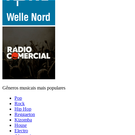
Gêneros musicais mais populares
Pop
Rock
Hip Hop
Reggaeton
Kizomba
House
Electro