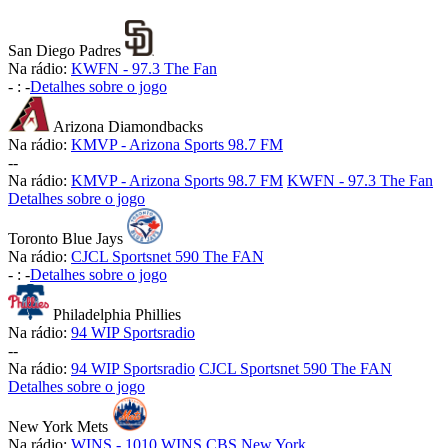
San Diego Padres
Na rádio:
KWFN - 97.3 The Fan
-
:
-
Detalhes sobre o jogo
Arizona Diamondbacks
Na rádio:
KMVP - Arizona Sports 98.7 FM
-
-
Na rádio:
KMVP - Arizona Sports 98.7 FM
KWFN - 97.3 The Fan
Detalhes sobre o jogo
Toronto Blue Jays
Na rádio:
CJCL Sportsnet 590 The FAN
-
:
-
Detalhes sobre o jogo
Philadelphia Phillies
Na rádio:
94 WIP Sportsradio
-
-
Na rádio:
94 WIP Sportsradio
CJCL Sportsnet 590 The FAN
Detalhes sobre o jogo
New York Mets
Na rádio:
WINS - 1010 WINS CBS New York