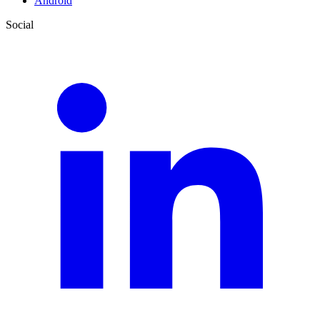
Android
Social