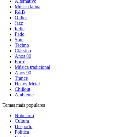
Alternativo
Música latina
R&B
Oldies
Jazz
Indie
Fado
Soul
Techno
Clássico
Anos 80
Forró
Música tradicional
Anos 90
Trance
Heavy Metal
Chillout
Ambiente
Temas mais populares
Noticiário
Cultura
Desporto
Política