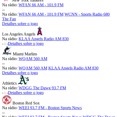
New York Yankees
Na rádio:
WFAN 66 AM - 101.9 FM
-
-
Na rádio:
WFAN 66 AM - 101.9 FM
WCNN - Sports Radio 680
The Fan
Detalhes sobre o jogo
Los Angeles Angels
Na rádio:
KLAA Angels Radio AM 830
-
:
-
Detalhes sobre o jogo
Miami Marlins
Na rádio:
WQAM 560 AM
-
-
Na rádio:
WQAM 560 AM
KLAA Angels Radio AM 830
Detalhes sobre o jogo
Athletics
Na rádio:
WDGG The Dawg 93.7 FM
-
:
-
Detalhes sobre o jogo
Boston Red Sox
Na rádio:
WEEI 93.7 FM - Boston Sports News
-
-