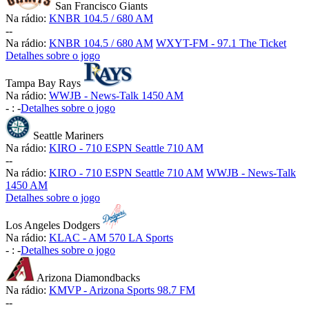
San Francisco Giants
Na rádio:
KNBR 104.5 / 680 AM
-
-
Na rádio:
KNBR 104.5 / 680 AM
WXYT-FM - 97.1 The Ticket
Detalhes sobre o jogo
Tampa Bay Rays
Na rádio:
WWJB - News-Talk 1450 AM
-
:
-
Detalhes sobre o jogo
Seattle Mariners
Na rádio:
KIRO - 710 ESPN Seattle 710 AM
-
-
Na rádio:
KIRO - 710 ESPN Seattle 710 AM
WWJB - News-Talk
1450 AM
Detalhes sobre o jogo
Los Angeles Dodgers
Na rádio:
KLAC - AM 570 LA Sports
-
:
-
Detalhes sobre o jogo
Arizona Diamondbacks
Na rádio:
KMVP - Arizona Sports 98.7 FM
-
-