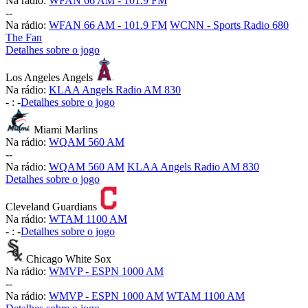
Na rádio:
WFAN 66 AM - 101.9 FM
-
-
Na rádio:
WFAN 66 AM - 101.9 FM
WCNN - Sports Radio 680
The Fan
Detalhes sobre o jogo
Los Angeles Angels
Na rádio:
KLAA Angels Radio AM 830
-
:
-
Detalhes sobre o jogo
Miami Marlins
Na rádio:
WQAM 560 AM
-
-
Na rádio:
WQAM 560 AM
KLAA Angels Radio AM 830
Detalhes sobre o jogo
Cleveland Guardians
Na rádio:
WTAM 1100 AM
-
:
-
Detalhes sobre o jogo
Chicago White Sox
Na rádio:
WMVP - ESPN 1000 AM
-
-
Na rádio:
WMVP - ESPN 1000 AM
WTAM 1100 AM