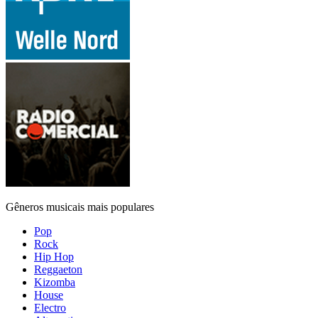
Gêneros musicais mais populares
Pop
Rock
Hip Hop
Reggaeton
Kizomba
House
Electro