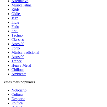
Alternativo
Música latina
R&B
Oldies
Jazz
Indie
Fado
Soul
Techno
Clássico
Anos 80
Forró
Música tradicional
Anos 90
Trance
Heavy Metal
Chillout
Ambiente
Temas mais populares
Noticiário
Cultura
Desporto
Política