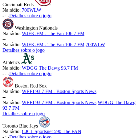
Cincinnati Reds
Na rádio:
700WLW
-
:
-
Detalhes sobre o jogo
Washington Nationals
Na rádio:
WJFK-FM - The Fan 106.7 FM
-
-
Na rádio:
WJFK-FM - The Fan 106.7 FM
700WLW
Detalhes sobre o jogo
Athletics
Na rádio:
WDGG The Dawg 93.7 FM
-
:
-
Detalhes sobre o jogo
Boston Red Sox
Na rádio:
WEEI 93.7 FM - Boston Sports News
-
-
Na rádio:
WEEI 93.7 FM - Boston Sports News
WDGG The Dawg
93.7 FM
Detalhes sobre o jogo
Toronto Blue Jays
Na rádio:
CJCL Sportsnet 590 The FAN
-
:
-
Detalhes sobre o jogo