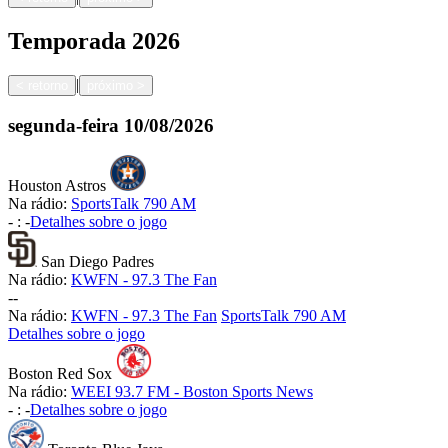
Temporada
2026
|
<
retorno
próximo
>
segunda-feira
10/08/2026
Houston Astros
Na rádio:
SportsTalk 790 AM
-
:
-
Detalhes sobre o jogo
San Diego Padres
Na rádio:
KWFN - 97.3 The Fan
-
-
Na rádio:
KWFN - 97.3 The Fan
SportsTalk 790 AM
Detalhes sobre o jogo
Boston Red Sox
Na rádio:
WEEI 93.7 FM - Boston Sports News
-
:
-
Detalhes sobre o jogo