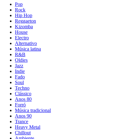
Pop
Rock
Hip Hop
Reggaeton
Kizomba
House
Electro
Alternativo
Música latina
R&B
Oldies
Jazz
Indie
Fado
Soul
Techno
Clássico
Anos 80
Forró
Música tradicional
Anos 90
Trance
Heavy Metal
Chillout
Ambiente