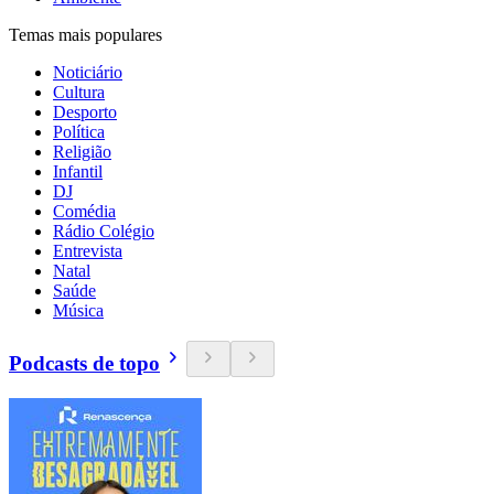
Temas mais populares
Noticiário
Cultura
Desporto
Política
Religião
Infantil
DJ
Comédia
Rádio Colégio
Entrevista
Natal
Saúde
Música
Podcasts de topo