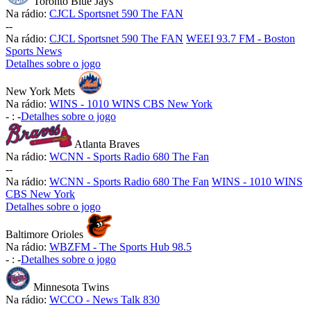
Toronto Blue Jays
Na rádio:
CJCL Sportsnet 590 The FAN
-
-
Na rádio:
CJCL Sportsnet 590 The FAN
WEEI 93.7 FM - Boston
Sports News
Detalhes sobre o jogo
New York Mets
Na rádio:
WINS - 1010 WINS CBS New York
-
:
-
Detalhes sobre o jogo
Atlanta Braves
Na rádio:
WCNN - Sports Radio 680 The Fan
-
-
Na rádio:
WCNN - Sports Radio 680 The Fan
WINS - 1010 WINS
CBS New York
Detalhes sobre o jogo
Baltimore Orioles
Na rádio:
WBZFM - The Sports Hub 98.5
-
:
-
Detalhes sobre o jogo
Minnesota Twins
Na rádio:
WCCO - News Talk 830