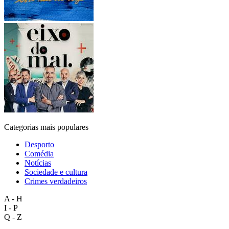
Categorias mais populares
Desporto
Comédia
Notícias
Sociedade e cultura
Crimes verdadeiros
A - H
I - P
Q - Z