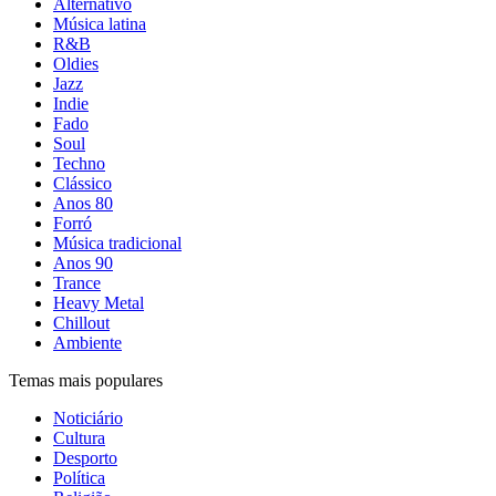
Alternativo
Música latina
R&B
Oldies
Jazz
Indie
Fado
Soul
Techno
Clássico
Anos 80
Forró
Música tradicional
Anos 90
Trance
Heavy Metal
Chillout
Ambiente
Temas mais populares
Noticiário
Cultura
Desporto
Política