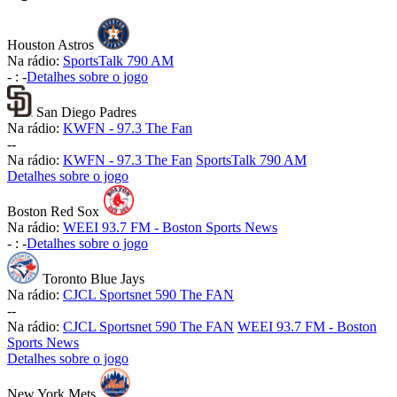
Houston Astros
Na rádio:
SportsTalk 790 AM
-
:
-
Detalhes sobre o jogo
San Diego Padres
Na rádio:
KWFN - 97.3 The Fan
-
-
Na rádio:
KWFN - 97.3 The Fan
SportsTalk 790 AM
Detalhes sobre o jogo
Boston Red Sox
Na rádio:
WEEI 93.7 FM - Boston Sports News
-
:
-
Detalhes sobre o jogo
Toronto Blue Jays
Na rádio:
CJCL Sportsnet 590 The FAN
-
-
Na rádio:
CJCL Sportsnet 590 The FAN
WEEI 93.7 FM - Boston
Sports News
Detalhes sobre o jogo
New York Mets