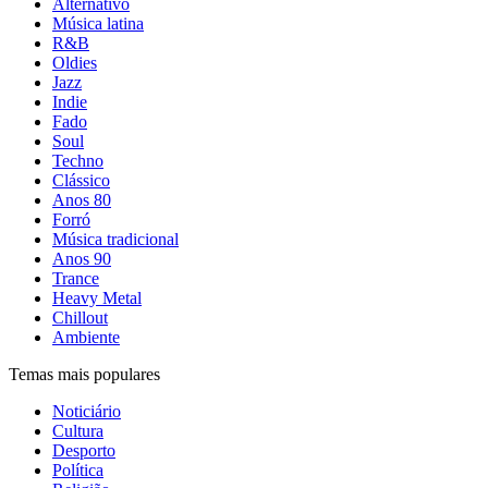
Alternativo
Música latina
R&B
Oldies
Jazz
Indie
Fado
Soul
Techno
Clássico
Anos 80
Forró
Música tradicional
Anos 90
Trance
Heavy Metal
Chillout
Ambiente
Temas mais populares
Noticiário
Cultura
Desporto
Política