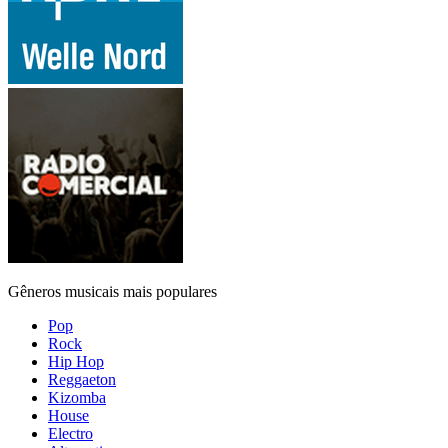
Gêneros musicais mais populares
Pop
Rock
Hip Hop
Reggaeton
Kizomba
House
Electro