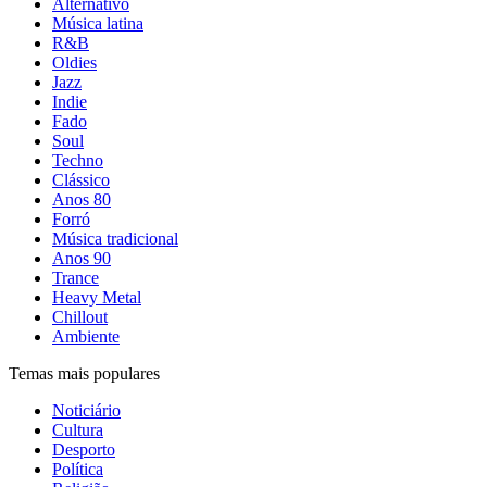
Alternativo
Música latina
R&B
Oldies
Jazz
Indie
Fado
Soul
Techno
Clássico
Anos 80
Forró
Música tradicional
Anos 90
Trance
Heavy Metal
Chillout
Ambiente
Temas mais populares
Noticiário
Cultura
Desporto
Política