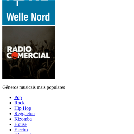
Gêneros musicais mais populares
Pop
Rock
Hip Hop
Reggaeton
Kizomba
House
Electro