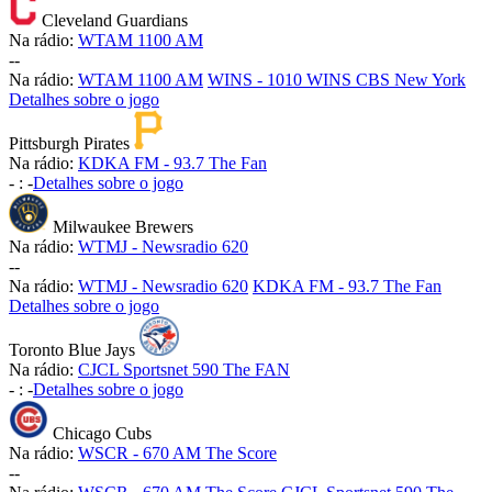
Cleveland Guardians
Na rádio:
WTAM 1100 AM
-
-
Na rádio:
WTAM 1100 AM
WINS - 1010 WINS CBS New York
Detalhes sobre o jogo
Pittsburgh Pirates
Na rádio:
KDKA FM - 93.7 The Fan
-
:
-
Detalhes sobre o jogo
Milwaukee Brewers
Na rádio:
WTMJ - Newsradio 620
-
-
Na rádio:
WTMJ - Newsradio 620
KDKA FM - 93.7 The Fan
Detalhes sobre o jogo
Toronto Blue Jays
Na rádio:
CJCL Sportsnet 590 The FAN
-
:
-
Detalhes sobre o jogo
Chicago Cubs
Na rádio:
WSCR - 670 AM The Score
-
-