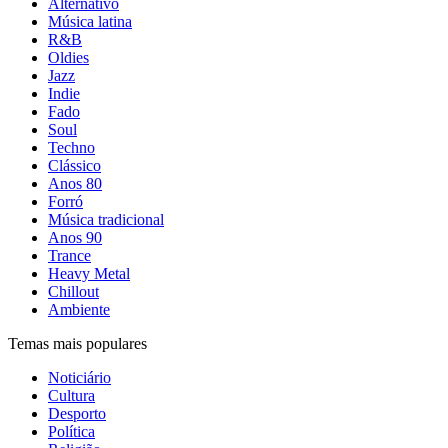
Alternativo
Música latina
R&B
Oldies
Jazz
Indie
Fado
Soul
Techno
Clássico
Anos 80
Forró
Música tradicional
Anos 90
Trance
Heavy Metal
Chillout
Ambiente
Temas mais populares
Noticiário
Cultura
Desporto
Política