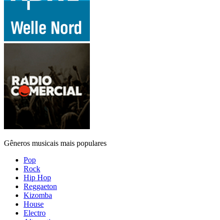
Gêneros musicais mais populares
Pop
Rock
Hip Hop
Reggaeton
Kizomba
House
Electro