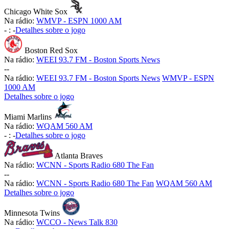
Chicago White Sox
Na rádio:
WMVP - ESPN 1000 AM
-
:
-
Detalhes sobre o jogo
Boston Red Sox
Na rádio:
WEEI 93.7 FM - Boston Sports News
-
-
Na rádio:
WEEI 93.7 FM - Boston Sports News
WMVP - ESPN
1000 AM
Detalhes sobre o jogo
Miami Marlins
Na rádio:
WQAM 560 AM
-
:
-
Detalhes sobre o jogo
Atlanta Braves
Na rádio:
WCNN - Sports Radio 680 The Fan
-
-
Na rádio:
WCNN - Sports Radio 680 The Fan
WQAM 560 AM
Detalhes sobre o jogo
Minnesota Twins
Na rádio:
WCCO - News Talk 830