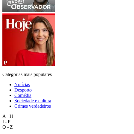
Categorias mais populares
Notícias
Desporto
Comédia
Sociedade e cultura
Crimes verdadeiros
A - H
I - P
Q - Z