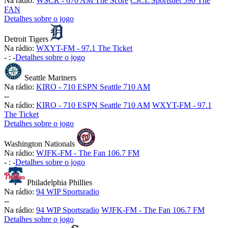
Na rádio:
WSCR - 670 AM The Score
CJCL Sportsnet 590 The
FAN
Detalhes sobre o jogo
Detroit Tigers
Na rádio:
WXYT-FM - 97.1 The Ticket
-
:
-
Detalhes sobre o jogo
Seattle Mariners
Na rádio:
KIRO - 710 ESPN Seattle 710 AM
-
-
Na rádio:
KIRO - 710 ESPN Seattle 710 AM
WXYT-FM - 97.1
The Ticket
Detalhes sobre o jogo
Washington Nationals
Na rádio:
WJFK-FM - The Fan 106.7 FM
-
:
-
Detalhes sobre o jogo
Philadelphia Phillies
Na rádio:
94 WIP Sportsradio
-
-
Na rádio:
94 WIP Sportsradio
WJFK-FM - The Fan 106.7 FM
Detalhes sobre o jogo