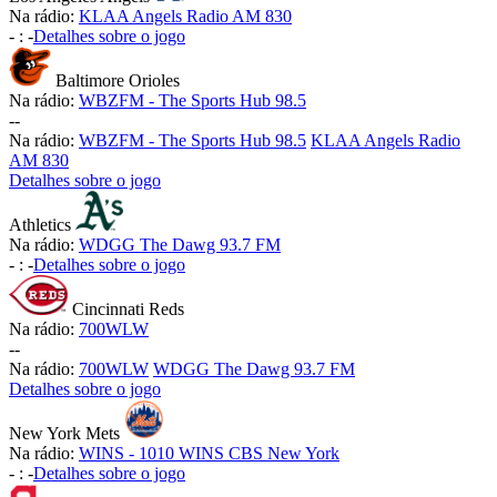
Na rádio:
KLAA Angels Radio AM 830
-
:
-
Detalhes sobre o jogo
Baltimore Orioles
Na rádio:
WBZFM - The Sports Hub 98.5
-
-
Na rádio:
WBZFM - The Sports Hub 98.5
KLAA Angels Radio
AM 830
Detalhes sobre o jogo
Athletics
Na rádio:
WDGG The Dawg 93.7 FM
-
:
-
Detalhes sobre o jogo
Cincinnati Reds
Na rádio:
700WLW
-
-
Na rádio:
700WLW
WDGG The Dawg 93.7 FM
Detalhes sobre o jogo
New York Mets
Na rádio:
WINS - 1010 WINS CBS New York
-
:
-
Detalhes sobre o jogo