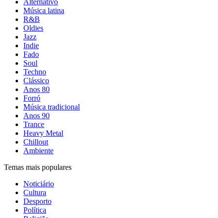
Alternativo
Música latina
R&B
Oldies
Jazz
Indie
Fado
Soul
Techno
Clássico
Anos 80
Forró
Música tradicional
Anos 90
Trance
Heavy Metal
Chillout
Ambiente
Temas mais populares
Noticiário
Cultura
Desporto
Política