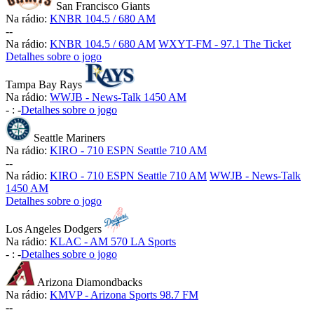
San Francisco Giants
Na rádio:
KNBR 104.5 / 680 AM
-
-
Na rádio:
KNBR 104.5 / 680 AM
WXYT-FM - 97.1 The Ticket
Detalhes sobre o jogo
Tampa Bay Rays
Na rádio:
WWJB - News-Talk 1450 AM
-
:
-
Detalhes sobre o jogo
Seattle Mariners
Na rádio:
KIRO - 710 ESPN Seattle 710 AM
-
-
Na rádio:
KIRO - 710 ESPN Seattle 710 AM
WWJB - News-Talk
1450 AM
Detalhes sobre o jogo
Los Angeles Dodgers
Na rádio:
KLAC - AM 570 LA Sports
-
:
-
Detalhes sobre o jogo
Arizona Diamondbacks
Na rádio:
KMVP - Arizona Sports 98.7 FM
-
-