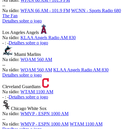
Na rádio:
WFAN 66 AM - 101.9 FM
-
-
Na rádio:
WFAN 66 AM - 101.9 FM
WCNN - Sports Radio 680
The Fan
Detalhes sobre o jogo
Los Angeles Angels
Na rádio:
KLAA Angels Radio AM 830
-
:
-
Detalhes sobre o jogo
Miami Marlins
Na rádio:
WQAM 560 AM
-
-
Na rádio:
WQAM 560 AM
KLAA Angels Radio AM 830
Detalhes sobre o jogo
Cleveland Guardians
Na rádio:
WTAM 1100 AM
-
:
-
Detalhes sobre o jogo
Chicago White Sox
Na rádio:
WMVP - ESPN 1000 AM
-
-
Na rádio:
WMVP - ESPN 1000 AM
WTAM 1100 AM