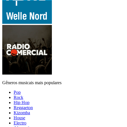
Gêneros musicais mais populares
Pop
Rock
Hip Hop
Reggaeton
Kizomba
House
Electro