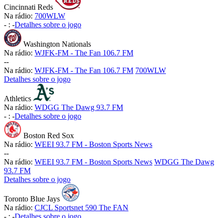
Cincinnati Reds
Na rádio:
700WLW
-
:
-
Detalhes sobre o jogo
Washington Nationals
Na rádio:
WJFK-FM - The Fan 106.7 FM
-
-
Na rádio:
WJFK-FM - The Fan 106.7 FM
700WLW
Detalhes sobre o jogo
Athletics
Na rádio:
WDGG The Dawg 93.7 FM
-
:
-
Detalhes sobre o jogo
Boston Red Sox
Na rádio:
WEEI 93.7 FM - Boston Sports News
-
-
Na rádio:
WEEI 93.7 FM - Boston Sports News
WDGG The Dawg
93.7 FM
Detalhes sobre o jogo
Toronto Blue Jays
Na rádio:
CJCL Sportsnet 590 The FAN
-
:
-
Detalhes sobre o jogo