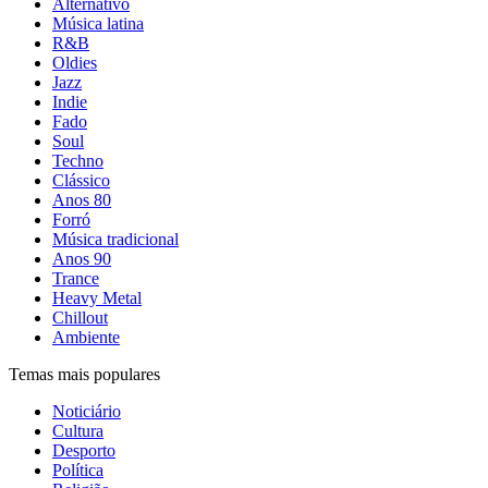
Alternativo
Música latina
R&B
Oldies
Jazz
Indie
Fado
Soul
Techno
Clássico
Anos 80
Forró
Música tradicional
Anos 90
Trance
Heavy Metal
Chillout
Ambiente
Temas mais populares
Noticiário
Cultura
Desporto
Política