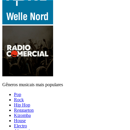
Gêneros musicais mais populares
Pop
Rock
Hip Hop
Reggaeton
Kizomba
House
Electro