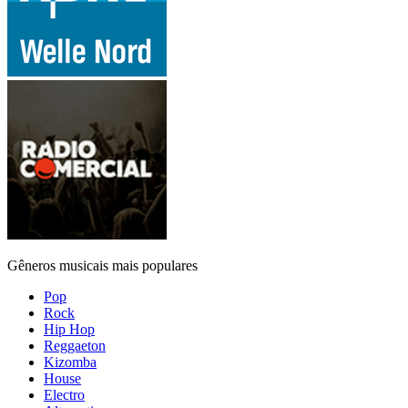
Gêneros musicais mais populares
Pop
Rock
Hip Hop
Reggaeton
Kizomba
House
Electro