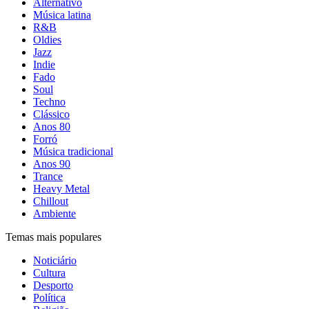
Alternativo
Música latina
R&B
Oldies
Jazz
Indie
Fado
Soul
Techno
Clássico
Anos 80
Forró
Música tradicional
Anos 90
Trance
Heavy Metal
Chillout
Ambiente
Temas mais populares
Noticiário
Cultura
Desporto
Política