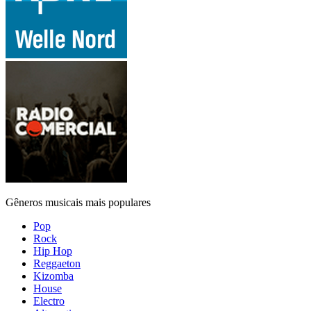
Gêneros musicais mais populares
Pop
Rock
Hip Hop
Reggaeton
Kizomba
House
Electro