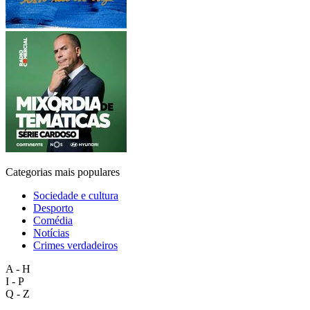
Categorias mais populares
Sociedade e cultura
Desporto
Comédia
Notícias
Crimes verdadeiros
A - H
I - P
Q - Z