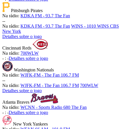
Pittsburgh Pirates
Na rádio:
KDKA FM - 93.7 The Fan
-
-
Na rádio:
KDKA FM - 93.7 The Fan
WINS - 1010 WINS CBS
New York
Detalhes sobre o jogo
Cincinnati Reds
Na rádio:
700WLW
-
:
-
Detalhes sobre o jogo
Washington Nationals
Na rádio:
WJFK-FM - The Fan 106.7 FM
-
-
Na rádio:
WJFK-FM - The Fan 106.7 FM
700WLW
Detalhes sobre o jogo
Atlanta Braves
Na rádio:
WCNN - Sports Radio 680 The Fan
-
:
-
Detalhes sobre o jogo
New York Yankees