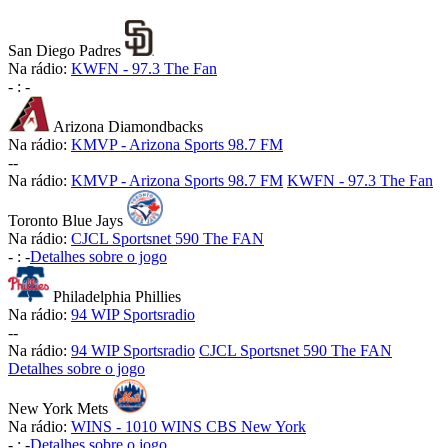
San Diego Padres
Na rádio:
KWFN - 97.3 The Fan
-
:
-
Arizona Diamondbacks
Na rádio:
KMVP - Arizona Sports 98.7 FM
-
-
Na rádio:
KMVP - Arizona Sports 98.7 FM
KWFN - 97.3 The Fan
Toronto Blue Jays
Na rádio:
CJCL Sportsnet 590 The FAN
-
:
-
Detalhes sobre o jogo
Philadelphia Phillies
Na rádio:
94 WIP Sportsradio
-
-
Na rádio:
94 WIP Sportsradio
CJCL Sportsnet 590 The FAN
Detalhes sobre o jogo
New York Mets
Na rádio:
WINS - 1010 WINS CBS New York
-
:
-
Detalhes sobre o jogo