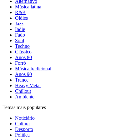
Alternativo
Música latina
R&B
Oldies
Jazz
Indie
Fado
Soul
Techno
Clássico
Anos 80
Forró
Música tradicional
Anos 90
Trance
Heavy Metal
Chillout
Ambiente
Temas mais populares
Noticiário
Cultura
Desporto
Política