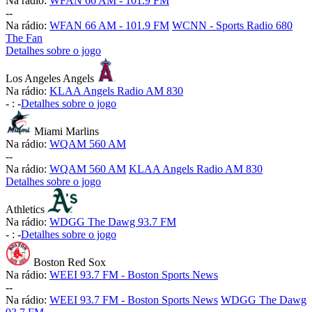
Na rádio:
WFAN 66 AM - 101.9 FM
-
-
Na rádio:
WFAN 66 AM - 101.9 FM
WCNN - Sports Radio 680
The Fan
Detalhes sobre o jogo
Los Angeles Angels
Na rádio:
KLAA Angels Radio AM 830
-
:
-
Detalhes sobre o jogo
Miami Marlins
Na rádio:
WQAM 560 AM
-
-
Na rádio:
WQAM 560 AM
KLAA Angels Radio AM 830
Detalhes sobre o jogo
Athletics
Na rádio:
WDGG The Dawg 93.7 FM
-
:
-
Detalhes sobre o jogo
Boston Red Sox
Na rádio:
WEEI 93.7 FM - Boston Sports News
-
-
Na rádio:
WEEI 93.7 FM - Boston Sports News
WDGG The Dawg