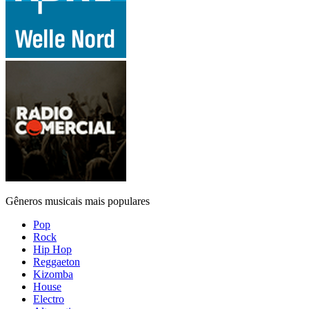
Gêneros musicais mais populares
Pop
Rock
Hip Hop
Reggaeton
Kizomba
House
Electro