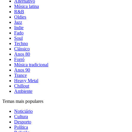
Alternativo
Música latina
R&B
Oldies
Jazz
Indie
Fado
Soul
Techno
Clássico
Anos 80
Forró
Música tradicional
Anos 90
Trance
Heavy Metal
Chillout
Ambiente
Temas mais populares
Noticiário
Cultura
Desporto
Política