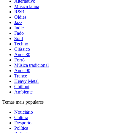
Alternativo
Música latina
R&B
Oldies
Jazz
Indie
Fado
Soul
Techno
Clássico
Anos 80
Forró
Música tradicional
Anos 90
Trance
Heavy Metal
Chillout
Ambiente
Temas mais populares
Noticiário
Cultura
Desporto
Política