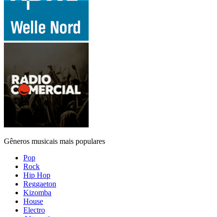
Gêneros musicais mais populares
Pop
Rock
Hip Hop
Reggaeton
Kizomba
House
Electro