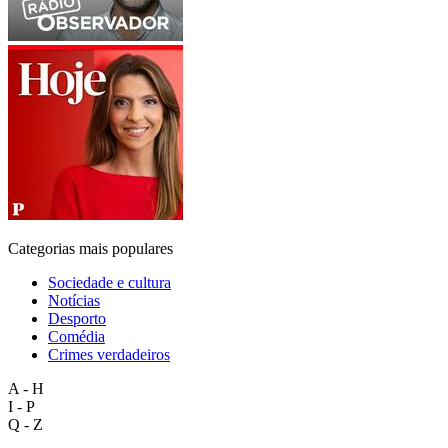
Categorias mais populares
Sociedade e cultura
Notícias
Desporto
Comédia
Crimes verdadeiros
A - H
I - P
Q - Z