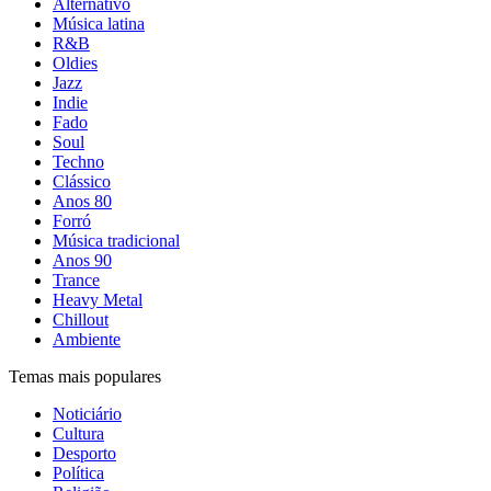
Alternativo
Música latina
R&B
Oldies
Jazz
Indie
Fado
Soul
Techno
Clássico
Anos 80
Forró
Música tradicional
Anos 90
Trance
Heavy Metal
Chillout
Ambiente
Temas mais populares
Noticiário
Cultura
Desporto
Política