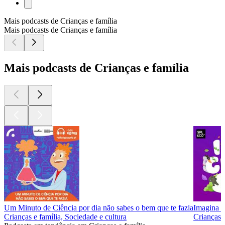
Mais podcasts de Crianças e família
Mais podcasts de Crianças e família
Mais podcasts de Crianças e família
Um Minuto de Ciência por dia não sabes o bem que te fazia
Imagina S
Crianças e família, Sociedade e cultura
Crianças e