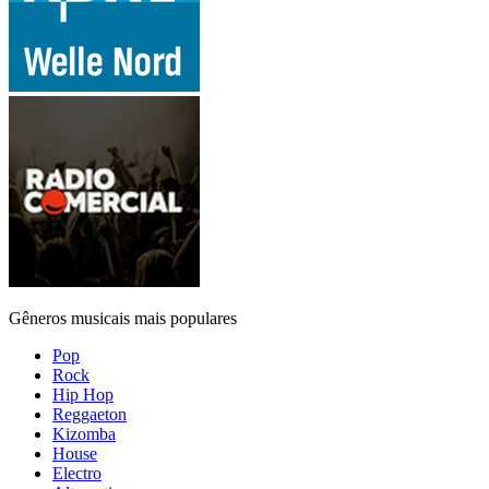
Gêneros musicais mais populares
Pop
Rock
Hip Hop
Reggaeton
Kizomba
House
Electro