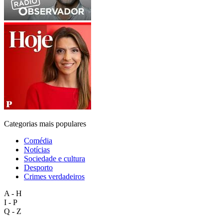
Categorias mais populares
Comédia
Notícias
Sociedade e cultura
Desporto
Crimes verdadeiros
A - H
I - P
Q - Z