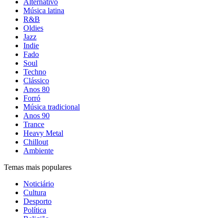
Alternativo
Música latina
R&B
Oldies
Jazz
Indie
Fado
Soul
Techno
Clássico
Anos 80
Forró
Música tradicional
Anos 90
Trance
Heavy Metal
Chillout
Ambiente
Temas mais populares
Noticiário
Cultura
Desporto
Política