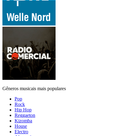
Gêneros musicais mais populares
Pop
Rock
Hip Hop
Reggaeton
Kizomba
House
Electro