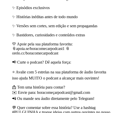
✨ Episódios exclusivos
✨ Histórias inéditas antes de todo mundo
✨ Versões sem cortes, sem edição e sem propagandas
✨ Bastidores, curiosidades e conteúdos extras
💛 Apoie pela sua plataforma favorita:
📎apoia.se/boracomecarpodcast1 📎
orelo.cc/boracomecarpodcast
📢 Curte o podcast? Dê aquela força:
⭐ Avalie com 5 estrelas na sua plataforma de áudio favorita
isso ajuda MUITO o podcast a alcançar mais ouvintes!
📩 Tem uma história para contar?
✉️ Envie para: boracomeçarpodcast@gmail.com
📲 Ou mande seu áudio diretamente pelo Telegram!
💬 Quer comentar sobre essa história? Use a hashtag
#PULGUINHA e troque ideias com outros ouvintes no nosso