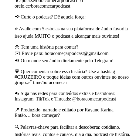
📎apoia.se/boracomecarpodcast1 📎
orelo.cc/boracomecarpodcast
📢 Curte o podcast? Dê aquela força:
⭐ Avalie com 5 estrelas na sua plataforma de áudio favorita
isso ajuda MUITO o podcast a alcançar mais ouvintes!
📩 Tem uma história para contar?
✉️ Envie para: boracomeçarpodcast@gmail.com
📲 Ou mande seu áudio diretamente pelo Telegram!
💬 Quer comentar sobre essa história? Use a hashtag
#CRUZEIRO e troque ideias com outros ouvintes no nosso
grupo:🔗 t.me/boracomecar
📲 Siga nas redes para conteúdos extras e bastidores:
Instagram, TikTok e Threads: @boracomecarpodcast
📍 Produzido, narrado e editado por Rayane Karina
Então… bora começar?
🔍 Palavras-chave para facilitar a descoberta: cotidiano,
histórias reais, contos e causos, dia a dia, podcast de história.