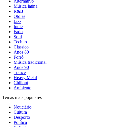
Alternativo
Música latina
R&B
Oldies
Jazz
Indie
Fado
Soul
Techno
Clássico
Anos 80
Forró
Música tradicional
Anos 90
Trance
Heavy Metal
Chillout
Ambiente
Temas mais populares
Noticiário
Cultura
Desporto
Política