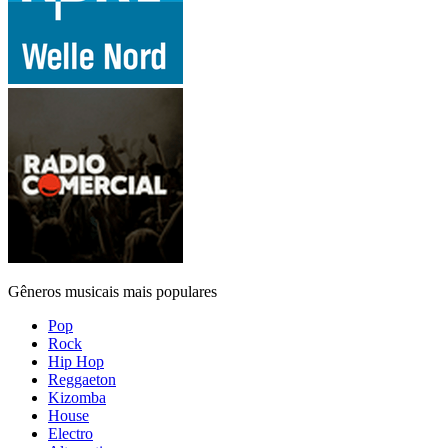
Gêneros musicais mais populares
Pop
Rock
Hip Hop
Reggaeton
Kizomba
House
Electro